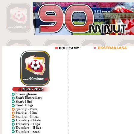
Strona główna
Skarb Ekstraklasy
Skarb I ligi
Skarb II ligi
Sparingi - Ekstr.
Sparingi - I liga
Sparingi - II liga
Transfery - Ekstr.
Transfery - I liga
Transfery - II liga
Transfery - zagr.