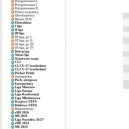
Przygotowania E
Przygotowania I
Przygotowania II
Polacy za granicą
Obcokrajowcy
Baraże 2026
Ekstraklasa
I liga
II liga
III liga
III liga, gr. I
III liga, gr. II
III liga, gr. III
III liga, gr. IV
Dziś grają
Niższe ligi
Najnowsze rozgr.
CLJ
CLJ U-17 (zachodnia)
CLJ U-17 (wschodnia)
Puchar Polski
Superpuchar
Puch. okręgowe
Europuchary
Liga Mistrzów
Liga Europy
Liga Konferencji
Liga Młodzieżowa
Krajowy UEFA
Klubowy UEFA
Reprezentacja
eMŚ 2026
MŚ 2026
Liga Narodów 26/27
eME 2024
ME 2024