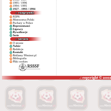
1995 / 1996
1994 / 1995
1927 - 1993 / 1994
PZPN
Mistrzostwa Polski
Puchary w Polsce
Reprezentanci
Ligowcy
Rywalizacje
Serie
O stronie
Nabór
Redakcja
Kontakt
Reklamy 90minut.pl
Bibliografia
Pliki cookies