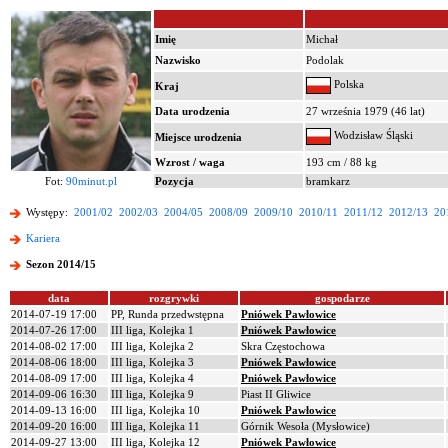
Imię
Michał
Nazwisko
Podolak
Polska
Kraj
Data urodzenia
27 września 1979 (46 lat)
Wodzisław Śląski
Miejsce urodzenia
Wzrost / waga
193 cm / 88 kg
Fot:
90minut.pl
Pozycja
bramkarz
Występy:
2001/02
2002/03
2004/05
2008/09
2009/10
2010/11
2011/12
2012/13
20
Kariera
Sezon 2014/15
data
rozgrywki
gospodarze
2014-07-19 17:00
PP, Runda przedwstępna
Pniówek Pawłowice
2014-07-26 17:00
III liga, Kolejka 1
Pniówek Pawłowice
2014-08-02 17:00
III liga, Kolejka 2
Skra Częstochowa
2014-08-06 18:00
III liga, Kolejka 3
Pniówek Pawłowice
2014-08-09 17:00
III liga, Kolejka 4
Pniówek Pawłowice
2014-09-06 16:30
III liga, Kolejka 9
Piast II Gliwice
2014-09-13 16:00
III liga, Kolejka 10
Pniówek Pawłowice
2014-09-20 16:00
III liga, Kolejka 11
Górnik Wesoła (Mysłowice)
2014-09-27 13:00
III liga, Kolejka 12
Pniówek Pawłowice