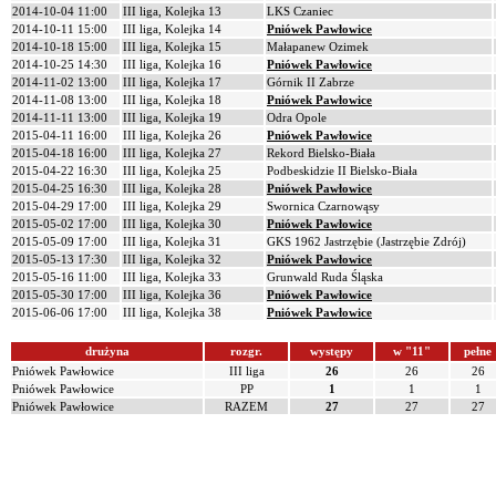
2014-10-04 11:00
III liga, Kolejka 13
LKS Czaniec
2014-10-11 15:00
III liga, Kolejka 14
Pniówek Pawłowice
2014-10-18 15:00
III liga, Kolejka 15
Małapanew Ozimek
2014-10-25 14:30
III liga, Kolejka 16
Pniówek Pawłowice
2014-11-02 13:00
III liga, Kolejka 17
Górnik II Zabrze
2014-11-08 13:00
III liga, Kolejka 18
Pniówek Pawłowice
2014-11-11 13:00
III liga, Kolejka 19
Odra Opole
2015-04-11 16:00
III liga, Kolejka 26
Pniówek Pawłowice
2015-04-18 16:00
III liga, Kolejka 27
Rekord Bielsko-Biała
2015-04-22 16:30
III liga, Kolejka 25
Podbeskidzie II Bielsko-Biała
2015-04-25 16:30
III liga, Kolejka 28
Pniówek Pawłowice
2015-04-29 17:00
III liga, Kolejka 29
Swornica Czarnowąsy
2015-05-02 17:00
III liga, Kolejka 30
Pniówek Pawłowice
2015-05-09 17:00
III liga, Kolejka 31
GKS 1962 Jastrzębie (Jastrzębie Zdrój)
2015-05-13 17:30
III liga, Kolejka 32
Pniówek Pawłowice
2015-05-16 11:00
III liga, Kolejka 33
Grunwald Ruda Śląska
2015-05-30 17:00
III liga, Kolejka 36
Pniówek Pawłowice
2015-06-06 17:00
III liga, Kolejka 38
Pniówek Pawłowice
drużyna
rozgr.
występy
w "11"
pełne
Pniówek Pawłowice
III liga
26
26
26
Pniówek Pawłowice
PP
1
1
1
Pniówek Pawłowice
RAZEM
27
27
27