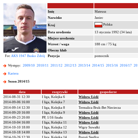
Imię
Mateusz
Nazwisko
Janiec
Polska
Kraj
Data urodzenia
13 stycznia 1992 (34 lata)
Miejsce urodzenia
Wzrost / waga
188 cm / 75 kg
Obecny klub
Fot:
AKS 1947 Busko Zdrój
Pozycja
pomocnik
Występy:
2009/10
2010/11
2011/12
2012/13
2013/14
2014/15
2015/16
2016/17
20
Kariera
Sezon 2014/15
data
rozgrywki
gospodarze
2014-08-31 12:30
I liga, Kolejka 6
Widzew Łódź
2014-09-06 16:00
I liga, Kolejka 7
Widzew Łódź
2014-09-14 12:30
I liga, Kolejka 8
Termalica Bruk-Bet Nieciecza
2014-09-20 16:00
I liga, Kolejka 9
Widzew Łódź
2014-09-23 20:00
PP, 1/16 finału
Widzew Łódź
2014-10-04 16:00
I liga, Kolejka 11
Widzew Łódź
2014-10-10 18:00
I liga, Kolejka 12
Wigry Suwałki
2014-10-18 14:00
I liga, Kolejka 13
Widzew Łódź
2014-10-26 12:30
I liga, Kolejka 14
Pogoń Siedlce