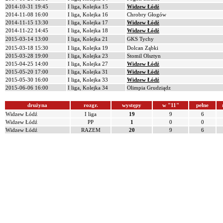
2014-10-31 19:45
I liga, Kolejka 15
Widzew Łódź
2014-11-08 16:00
I liga, Kolejka 16
Chrobry Głogów
2014-11-15 13:30
I liga, Kolejka 17
Widzew Łódź
2014-11-22 14:45
I liga, Kolejka 18
Widzew Łódź
2015-03-14 13:00
I liga, Kolejka 21
GKS Tychy
2015-03-18 15:30
I liga, Kolejka 19
Dolcan Ząbki
2015-03-28 19:00
I liga, Kolejka 23
Stomil Olsztyn
2015-04-25 14:00
I liga, Kolejka 27
Widzew Łódź
2015-05-20 17:00
I liga, Kolejka 31
Widzew Łódź
2015-05-30 16:00
I liga, Kolejka 33
Widzew Łódź
2015-06-06 16:00
I liga, Kolejka 34
Olimpia Grudziądz
drużyna
rozgr.
występy
w "11"
pełne
Widzew Łódź
I liga
19
9
6
Widzew Łódź
PP
1
0
0
Widzew Łódź
RAZEM
20
9
6