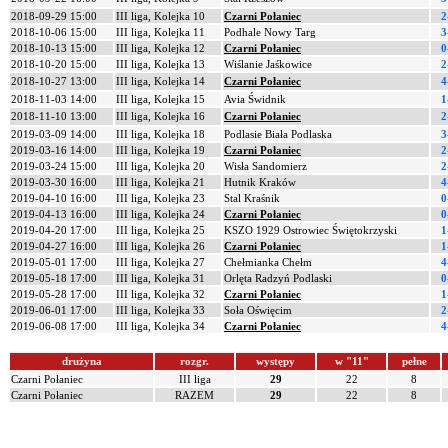
2018-09-29 15:00
III liga, Kolejka 10
Czarni Połaniec
2
2018-10-06 15:00
III liga, Kolejka 11
Podhale Nowy Targ
3
2018-10-13 15:00
III liga, Kolejka 12
Czarni Połaniec
0
2018-10-20 15:00
III liga, Kolejka 13
Wiślanie Jaśkowice
2
2018-10-27 13:00
III liga, Kolejka 14
Czarni Połaniec
4
2018-11-03 14:00
III liga, Kolejka 15
Avia Świdnik
1
2018-11-10 13:00
III liga, Kolejka 16
Czarni Połaniec
2
2019-03-09 14:00
III liga, Kolejka 18
Podlasie Biała Podlaska
3
2019-03-16 14:00
III liga, Kolejka 19
Czarni Połaniec
2
2019-03-24 15:00
III liga, Kolejka 20
Wisła Sandomierz
2
2019-03-30 16:00
III liga, Kolejka 21
Hutnik Kraków
4
2019-04-10 16:00
III liga, Kolejka 23
Stal Kraśnik
0
2019-04-13 16:00
III liga, Kolejka 24
Czarni Połaniec
0
2019-04-20 17:00
III liga, Kolejka 25
KSZO 1929 Ostrowiec Świętokrzyski
1
2019-04-27 16:00
III liga, Kolejka 26
Czarni Połaniec
1
2019-05-01 17:00
III liga, Kolejka 27
Chełmianka Chełm
4
2019-05-18 17:00
III liga, Kolejka 31
Orlęta Radzyń Podlaski
0
2019-05-28 17:00
III liga, Kolejka 32
Czarni Połaniec
1
2019-06-01 17:00
III liga, Kolejka 33
Soła Oświęcim
2
2019-06-08 17:00
III liga, Kolejka 34
Czarni Połaniec
4
drużyna
rozgr.
występy
w "11"
pełne
Czarni Połaniec
III liga
29
22
8
Czarni Połaniec
RAZEM
29
22
8