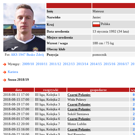
Imię
Mateusz
Nazwisko
Janiec
Polska
Kraj
Data urodzenia
13 stycznia 1992 (34 lata)
Miejsce urodzenia
Wzrost / waga
188 cm / 75 kg
Obecny klub
Fot:
AKS 1947 Busko Zdrój
Pozycja
pomocnik
Występy:
2009/10
2010/11
2011/12
2012/13
2013/14
2014/15
2015/16
2016/17
20
Kariera
Sezon 2018/19
data
rozgrywki
gospodarze
wy
2018-08-11 17:00
III liga, Kolejka 1
Czarni Połaniec
0
2018-08-15 17:00
III liga, Kolejka 2
Wisła Puławy
0
2018-08-19 17:00
III liga, Kolejka 3
Czarni Połaniec
2
2018-08-26 17:00
III liga, Kolejka 4
Czarni Połaniec
0
2018-08-29 17:00
III liga, Kolejka 5
Sokół Sieniawa
2
2018-09-01 17:00
III liga, Kolejka 6
Czarni Połaniec
2
2018-09-12 20:00
III liga, Kolejka 7
Motor Lublin
4
2018-09-15 16:00
III liga, Kolejka 8
Czarni Połaniec
2
2018-09-22 16:00
III liga, Kolejka 9
Stal Rzeszów
3