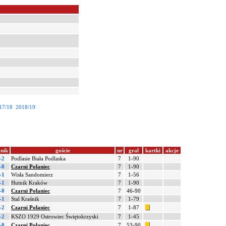
17/18
2018/19
nik
goście
nr
grał
kartki
akcje
-2
Podlasie Biała Podlaska
7
1-90
-0
Czarni Połaniec
7
1-90
-1
Wisła Sandomierz
7
1-56
-1
Hutnik Kraków
7
1-90
-0
Czarni Połaniec
7
46-90
-1
Stal Kraśnik
7
1-79
-2
Czarni Połaniec
7
1-87
-2
KSZO 1929 Ostrowiec Świętokrzyski
7
1-45
-0
Czarni Połaniec
7
53-90