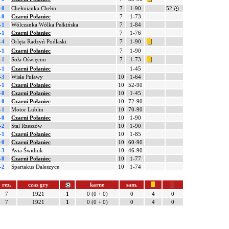
-0
Chełmianka Chełm
7
1-90
52
-0
Czarni Połaniec
7
1-73
-1
Wólczanka Wólka Pełkińska
7
1-84
-1
Czarni Połaniec
7
1-76
-4
Orlęta Radzyń Podlaski
7
1-90
-1
Czarni Połaniec
7
1-90
-1
Soła Oświęcim
7
1-73
-1
Czarni Połaniec
1-45
-3
Wisła Puławy
10
1-64
-1
Czarni Połaniec
10
52-90
-0
Czarni Połaniec
10
1-45
-0
Czarni Połaniec
10
72-90
-1
Motor Lublin
10
70-90
-0
Czarni Połaniec
10
1-90
-2
Stal Rzeszów
10
1-90
-1
Czarni Połaniec
10
1-85
-0
Czarni Połaniec
10
60-90
-3
Avia Świdnik
10
46-90
-0
Czarni Połaniec
10
1-77
-2
Spartakus Daleszyce
10
1-74
rez.
czas gry
karne
sam.
7
1921
1
0 (0 + 0)
0
4
0
7
1921
1
0 (0 + 0)
0
4
0