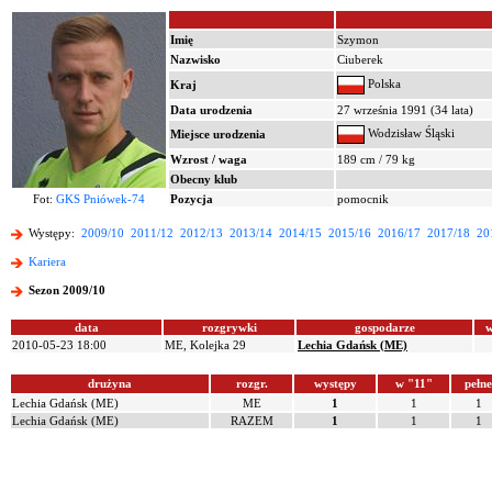
Imię
Szymon
Nazwisko
Ciuberek
Polska
Kraj
Data urodzenia
27 września 1991 (34 lata)
Wodzisław Śląski
Miejsce urodzenia
Wzrost / waga
189 cm / 79 kg
Obecny klub
Fot:
GKS Pniówek-74
Pozycja
pomocnik
Występy:
2009/10
2011/12
2012/13
2013/14
2014/15
2015/16
2016/17
2017/18
20
Kariera
Sezon 2009/10
data
rozgrywki
gospodarze
w
2010-05-23 18:00
ME, Kolejka 29
Lechia Gdańsk (ME)
drużyna
rozgr.
występy
w "11"
pełne
Lechia Gdańsk (ME)
ME
1
1
1
Lechia Gdańsk (ME)
RAZEM
1
1
1