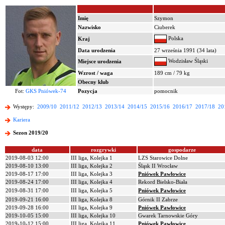
Imię
Szymon
Nazwisko
Ciuberek
Polska
Kraj
Data urodzenia
27 września 1991 (34 lata)
Wodzisław Śląski
Miejsce urodzenia
Wzrost / waga
189 cm / 79 kg
Obecny klub
Fot:
GKS Pniówek-74
Pozycja
pomocnik
Występy:
2009/10
2011/12
2012/13
2013/14
2014/15
2015/16
2016/17
2017/18
20
Kariera
Sezon 2019/20
data
rozgrywki
gospodarze
2019-08-03 12:00
III liga, Kolejka 1
LZS Starowice Dolne
2019-08-10 13:00
III liga, Kolejka 2
Śląsk II Wrocław
2019-08-17 17:00
III liga, Kolejka 3
Pniówek Pawłowice
2019-08-24 17:00
III liga, Kolejka 4
Rekord Bielsko-Biała
2019-08-31 17:00
III liga, Kolejka 5
Pniówek Pawłowice
2019-09-21 16:00
III liga, Kolejka 8
Górnik II Zabrze
2019-09-28 16:00
III liga, Kolejka 9
Pniówek Pawłowice
2019-10-05 15:00
III liga, Kolejka 10
Gwarek Tarnowskie Góry
2019-10-12 15:00
III liga, Kolejka 11
Pniówek Pawłowice