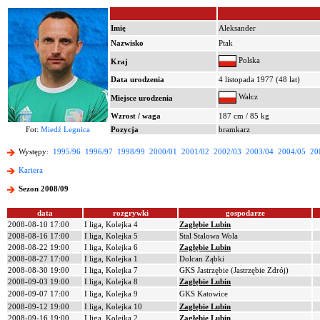
Imię
Aleksander
Nazwisko
Ptak
Polska
Kraj
Data urodzenia
4 listopada 1977 (48 lat)
Wałcz
Miejsce urodzenia
Wzrost / waga
187 cm / 85 kg
Fot:
Miedź Legnica
Pozycja
bramkarz
Występy:
1995/96
1996/97
1998/99
2000/01
2001/02
2002/03
2003/04
2004/05
20
Kariera
Sezon 2008/09
data
rozgrywki
gospodarze
2008-08-10 17:00
I liga, Kolejka 4
Zagłębie Lubin
2008-08-16 17:00
I liga, Kolejka 5
Stal Stalowa Wola
2008-08-22 19:00
I liga, Kolejka 6
Zagłębie Lubin
2008-08-27 17:00
I liga, Kolejka 1
Dolcan Ząbki
2008-08-30 19:00
I liga, Kolejka 7
GKS Jastrzębie (Jastrzębie Zdrój)
2008-09-03 19:00
I liga, Kolejka 8
Zagłębie Lubin
2008-09-07 17:00
I liga, Kolejka 9
GKS Katowice
2008-09-12 19:00
I liga, Kolejka 10
Zagłębie Lubin
2008-09-16 19:00
I liga, Kolejka 2
Zagłębie Lubin