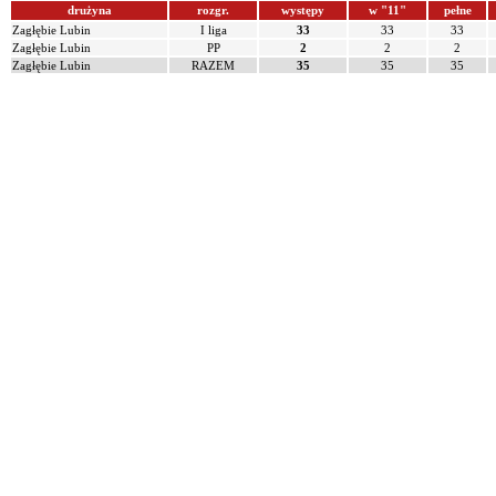
drużyna
rozgr.
występy
w "11"
pełne
Zagłębie Lubin
I liga
33
33
33
Zagłębie Lubin
PP
2
2
2
Zagłębie Lubin
RAZEM
35
35
35