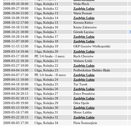
2008-09-20 18:00
I liga, Kolejka 11
Wisła Płock
2008-09-27 18:00
I liga, Kolejka 12
Zagłębie Lubin
2008-10-04 15:00
I liga, Kolejka 13
Warta Poznań
2008-10-08 19:00
I liga, Kolejka 14
Zagłębie Lubin
2008-10-12 17:00
I liga, Kolejka 15
Korona Kielce
2008-10-18 15:00
I liga, Kolejka 16
Kmita Zabierzów
2008-10-21 18:00
I liga, Kolejka 3
Górnik Łęczna
2008-10-26 14:40
I liga, Kolejka 17
Zagłębie Lubin
2008-11-07 18:00
I liga, Kolejka 18
Zagłębie Lubin
2008-11-15 12:00
I liga, Kolejka 19
GKP Gorzów Wielkopolski
2009-03-14 19:46
I liga, Kolejka 20
Zagłębie Lubin
2009-03-17 18:00
PP, 1/4 finału - I mecz
Ruch Chorzów
2009-03-22 18:30
I liga, Kolejka 21
Widzew Łódź
2009-03-27 19:00
I liga, Kolejka 22
Zagłębie Lubin
2009-04-04 14:00
I liga, Kolejka 23
Podbeskidzie Bielsko-Biała
2009-04-07 17:30
PP, 1/4 finału - II mecz
Zagłębie Lubin
2009-04-11 19:00
I liga, Kolejka 24
Zagłębie Lubin
2009-04-18 16:00
I liga, Kolejka 25
Tur Turek
2009-04-22 19:00
I liga, Kolejka 26
Zagłębie Lubin
2009-04-26 20:15
I liga, Kolejka 27
Znicz Pruszków
2009-05-02 18:15
I liga, Kolejka 28
Zagłębie Lubin
2009-05-09 19:00
I liga, Kolejka 29
Odra Opole
2009-05-13 19:00
I liga, Kolejka 30
Zagłębie Lubin
2009-05-16 17:00
I liga, Kolejka 31
Motor Lublin
2009-05-22 20:15
I liga, Kolejka 32
Zagłębie Lubin
2009-06-05 17:30
I liga, Kolejka 34
Flota Świnoujście