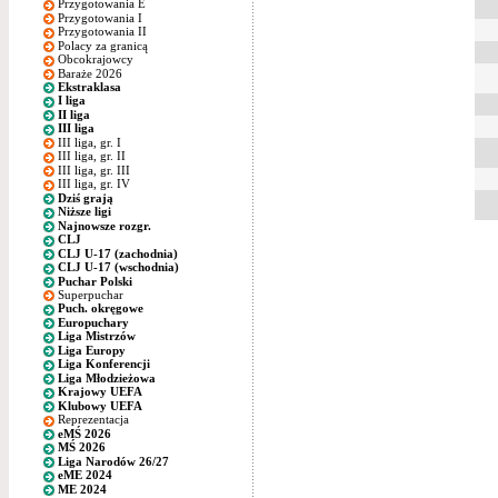
Przygotowania E
Przygotowania I
Przygotowania II
Polacy za granicą
Obcokrajowcy
Baraże 2026
Ekstraklasa
I liga
II liga
III liga
III liga, gr. I
III liga, gr. II
III liga, gr. III
III liga, gr. IV
Dziś grają
Niższe ligi
Najnowsze rozgr.
CLJ
CLJ U-17 (zachodnia)
CLJ U-17 (wschodnia)
Puchar Polski
Superpuchar
Puch. okręgowe
Europuchary
Liga Mistrzów
Liga Europy
Liga Konferencji
Liga Młodzieżowa
Krajowy UEFA
Klubowy UEFA
Reprezentacja
eMŚ 2026
MŚ 2026
Liga Narodów 26/27
eME 2024
ME 2024