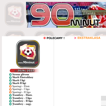
Strona główna
Skarb Ekstraklasy
Skarb I ligi
Skarb II ligi
Sparingi - Ekstr.
Sparingi - I liga
Sparingi - II liga
Transfery - Ekstr.
Transfery - I liga
Transfery - II liga
Transfery - zagr.