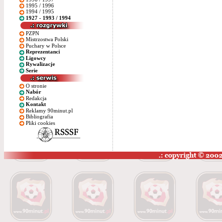
1995 / 1996
1994 / 1995
1927 - 1993 / 1994
PZPN
Mistrzostwa Polski
Puchary w Polsce
Reprezentanci
Ligowcy
Rywalizacje
Serie
O stronie
Nabór
Redakcja
Kontakt
Reklamy 90minut.pl
Bibliografia
Pliki cookies