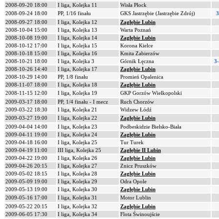
2008-09-20 18:00
I liga, Kolejka 11
Wisła Płock
2008-09-24 18:00
PP, 1/16 finału
GKS Jastrzębie (Jastrzębie Zdrój)
3
2008-09-27 18:00
I liga, Kolejka 12
Zagłębie Lubin
2008-10-04 15:00
I liga, Kolejka 13
Warta Poznań
2008-10-08 19:00
I liga, Kolejka 14
Zagłębie Lubin
2008-10-12 17:00
I liga, Kolejka 15
Korona Kielce
2008-10-18 15:00
I liga, Kolejka 16
Kmita Zabierzów
2008-10-21 18:00
I liga, Kolejka 3
Górnik Łęczna
3
2008-10-26 14:40
I liga, Kolejka 17
Zagłębie Lubin
2008-10-29 14:00
PP, 1/8 finału
Promień Opalenica
2008-11-07 18:00
I liga, Kolejka 18
Zagłębie Lubin
2008-11-15 12:00
I liga, Kolejka 19
GKP Gorzów Wielkopolski
2009-03-17 18:00
PP, 1/4 finału - I mecz
Ruch Chorzów
2009-03-22 18:30
I liga, Kolejka 21
Widzew Łódź
2009-03-27 19:00
I liga, Kolejka 22
Zagłębie Lubin
2009-04-04 14:00
I liga, Kolejka 23
Podbeskidzie Bielsko-Biała
2009-04-11 19:00
I liga, Kolejka 24
Zagłębie Lubin
2009-04-18 16:00
I liga, Kolejka 25
Tur Turek
2009-04-19 11:00
III liga, Kolejka 25
Zagłębie II Lubin
2009-04-22 19:00
I liga, Kolejka 26
Zagłębie Lubin
2009-04-26 20:15
I liga, Kolejka 27
Znicz Pruszków
2009-05-02 18:15
I liga, Kolejka 28
Zagłębie Lubin
2009-05-09 19:00
I liga, Kolejka 29
Odra Opole
2009-05-13 19:00
I liga, Kolejka 30
Zagłębie Lubin
2009-05-16 17:00
I liga, Kolejka 31
Motor Lublin
2009-05-22 20:15
I liga, Kolejka 32
Zagłębie Lubin
2009-06-05 17:30
I liga, Kolejka 34
Flota Świnoujście