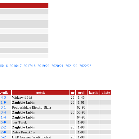
15/16
2016/17
2017/18
2019/20
2020/21
2021/22
2022/23
wynik
goście
nr
grał
kartki
akcje
4-3
Widzew Łódź
25
1-45
1-0
Zagłębie Lubin
25
1-61
3-1
Podbeskidzie Bielsko-Biała
62-90
3-4
Zagłębie Lubin
25
55-90
1-4
Zagłębie Lubin
64-90
5-0
Tur Turek
1-90
2-2
Zagłębie Lubin
25
1-90
2-0
Znicz Pruszków
1-90
5-2
GKP Gorzów Wielkopolski
25
1-90