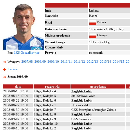
Imię
Łukasz
Nazwisko
Hanzel
Polska
Kraj
Data urodzenia
16 września 1986 (39 lat)
Cieszyn
Miejsce urodzenia
Wzrost / waga
181 cm / 71 kg
Obecny klub
Fot:
LKS Goczałkowice
Pozycja
pomocnik
Występy:
2007/08
2008/09
2009/10
2010/11
2011/12
2012/13
2013/14
2014/15
20
Kariera
Sezon 2008/09
data
rozgrywki
gospodarze
2008-08-10 17:00
I liga, Kolejka 4
Zagłębie Lubin
2008-08-16 17:00
I liga, Kolejka 5
Stal Stalowa Wola
2008-08-22 19:00
I liga, Kolejka 6
Zagłębie Lubin
2008-08-27 17:00
I liga, Kolejka 1
Dolcan Ząbki
2008-08-30 19:00
I liga, Kolejka 7
GKS Jastrzębie (Jastrzębie Zdrój)
2008-09-03 19:00
I liga, Kolejka 8
Zagłębie Lubin
2008-09-07 17:00
I liga, Kolejka 9
GKS Katowice
2008-09-12 19:00
I liga, Kolejka 10
Zagłębie Lubin
2008-09-16 19:00
I liga, Kolejka 2
Zagłębie Lubin