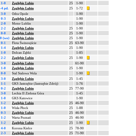
1-0
Zagłębie Lubin
25
1-90
-4 pd.
Zagłębie Lubin
25
1-72
3-0
Odra Opole
1-90
0-3
Zagłębie Lubin
1-90
2-0
Motor Lublin
1-90
2-2
Zagłębie Lubin
25
1-90
0-0
Zagłębie Lubin
25
1-90
-0 (wo)
Zagłębie Lubin
25
1-90
0-1
Flota Świnoujście
25
63-90
1-4
Zagłębie Lubin
25
1-90
1-0
Dolcan Ząbki
1-85
2-2
Zagłębie Lubin
25
1-90
3-0
Zagłębie Lubin
61-90
1-0
Zagłębie Lubin
25
1-90
0-0
Stal Stalowa Wola
1-90
3-0
Zagłębie Lubin
25
1-45
1-1
GKS Jastrzębie (Jastrzębie Zdrój)
1-76
0-2
Zagłębie Lubin
25
77-90
3-0
Lechia II Zielona Góra
1-45
1-0
GKS Katowice
1-90
1-2
Zagłębie Lubin
25
46-90
1-0
Wisła Płock
25
1-88
0-3
Zagłębie Lubin
25
46-90
1-2
Warta Poznań
25
46-90
1-2
Zagłębie Lubin
25
1-90
4-0
Korona Kielce
25
78-90
2-3
Zagłębie Lubin
25
71-90