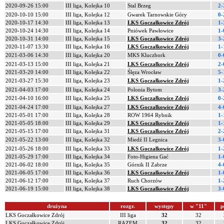
2020-09-26 15:00
III liga, Kolejka 10
Stal Brzeg
2-
2020-10-10 15:00
III liga, Kolejka 12
Gwarek Tarnowskie Góry
0-
2020-10-17 14:30
III liga, Kolejka 13
LKS Goczałkowice Zdrój
1-
2020-10-24 14:30
III liga, Kolejka 14
Pniówek Pawłowice
1-
2020-10-31 14:00
III liga, Kolejka 15
LKS Goczałkowice Zdrój
3-
2020-11-07 13:30
III liga, Kolejka 16
LKS Goczałkowice Zdrój
1-
2021-03-06 14:30
III liga, Kolejka 20
MKS Kluczbork
0-
2021-03-13 15:00
III liga, Kolejka 21
LKS Goczałkowice Zdrój
2-
2021-03-20 14:00
III liga, Kolejka 22
Ślęza Wrocław
5-
2021-03-27 15:30
III liga, Kolejka 23
LKS Goczałkowice Zdrój
1-
2021-04-03 17:00
III liga, Kolejka 24
Polonia Bytom
3-
2021-04-10 16:00
III liga, Kolejka 25
LKS Goczałkowice Zdrój
0-
2021-04-24 17:00
III liga, Kolejka 27
LKS Goczałkowice Zdrój
4-
2021-05-01 17:00
III liga, Kolejka 28
ROW 1964 Rybnik
1-
2021-05-05 18:00
III liga, Kolejka 29
LKS Goczałkowice Zdrój
1-
2021-05-15 17:00
III liga, Kolejka 31
LKS Goczałkowice Zdrój
2-
2021-05-22 13:00
III liga, Kolejka 32
Miedź II Legnica
3-
2021-05-26 18:00
III liga, Kolejka 33
LKS Goczałkowice Zdrój
1-
2021-05-29 17:00
III liga, Kolejka 34
Foto-Higiena Gać
1-
2021-06-02 18:00
III liga, Kolejka 35
Górnik II Zabrze
4-
2021-06-05 17:00
III liga, Kolejka 36
LKS Goczałkowice Zdrój
1-
2021-06-12 17:00
III liga, Kolejka 37
Ruch Chorzów
1-
2021-06-19 15:00
III liga, Kolejka 38
LKS Goczałkowice Zdrój
3-
drużyna
rozgr.
występy
w "11"
p
LKS Goczałkowice Zdrój
III liga
32
32
LKS Goczałkowice Zdrój
RAZEM
32
32