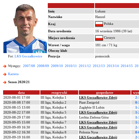
Imię
Łukasz
Nazwisko
Hanzel
Polska
Kraj
Data urodzenia
16 września 1986 (39 lat)
Cieszyn
Miejsce urodzenia
Wzrost / waga
181 cm / 71 kg
Obecny klub
Fot:
LKS Goczałkowice
Pozycja
pomocnik
Występy:
2007/08
2008/09
2009/10
2010/11
2011/12
2012/13
2013/14
2014/15
20
Kariera
Sezon 2020/21
data
rozgrywki
gospodarze
wyn
2020-08-01 17:00
III liga, Kolejka 1
LKS Goczałkowice Zdrój
2-
2020-08-08 17:00
III liga, Kolejka 2
Piast Żmigród
0-
2020-08-15 13:00
III liga, Kolejka 4
Zagłębie II Lubin
1-
2020-08-22 17:00
III liga, Kolejka 5
LKS Goczałkowice Zdrój
1-
2020-08-29 17:00
III liga, Kolejka 6
Lechia Zielona Góra
1-
2020-09-05 15:00
III liga, Kolejka 7
LKS Goczałkowice Zdrój
1-
2020-09-09 16:30
III liga, Kolejka 3
LKS Goczałkowice Zdrój
2-
2020-09-12 16:30
III liga, Kolejka 8
Polonia Nysa
0-
2020-09-19 16:00
III liga, Kolejka 9
LKS Goczałkowice Zdrój
2-