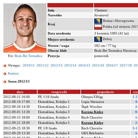
Imię
Vlastimir
Nazwisko
Jovanović
Bośnia i Hercegowina
Kraj
Polska
(od sierpnia 201
Data urodzenia
3 kwietnia 1985 (41 lat)
Doboj
Miejsce urodzenia
Wzrost / waga
182 cm / 77 kg
Obecny klub
Bruk-Bet Termalica Nieciecza
Fot:
Bruk-Bet Termalica
Pozycja
pomocnik
Występy:
2010/11
2011/12
2012/13
2013/14
2014/15
2015/16
2016/17
2017/18
20
Kariera
Sezon 2012/13
data
rozgrywki
gospodarze
wy
2012-08-11 16:00
PP, 1/16 finału
Olimpia Elbląg
1-2
2012-08-19 17:00
Ekstraklasa, Kolejka 1
Legia Warszawa
4
2012-08-26 14:30
Ekstraklasa, Kolejka 2
Śląsk Wrocław
2
2012-09-01 13:30
Ekstraklasa, Kolejka 3
Korona Kielce
0
2012-09-15 18:00
Ekstraklasa, Kolejka 4
Ruch Chorzów
1
2012-09-21 18:00
Ekstraklasa, Kolejka 5
Korona Kielce
2
2012-09-25 18:30
PP, 1/8 finału
Ruch Chorzów
3-1
2012-09-29 13:30
Ekstraklasa, Kolejka 6
GKS Bełchatów
1