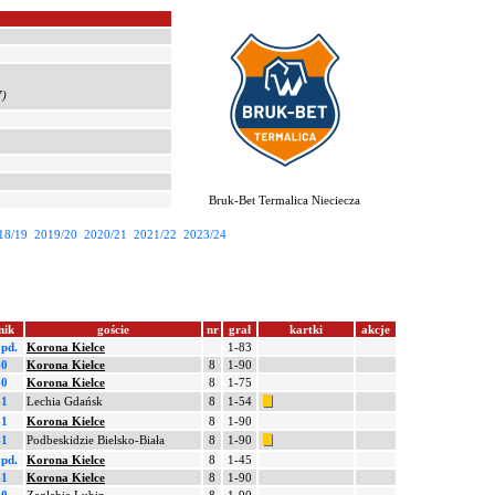
7)
Bruk-Bet Termalica Nieciecza
18/19
2019/20
2020/21
2021/22
2023/24
nik
goście
nr
grał
kartki
akcje
 pd.
Korona Kielce
1-83
-0
Korona Kielce
8
1-90
-0
Korona Kielce
8
1-75
-1
Lechia Gdańsk
8
1-54
-1
Korona Kielce
8
1-90
-1
Podbeskidzie Bielsko-Biała
8
1-90
 pd.
Korona Kielce
8
1-45
-1
Korona Kielce
8
1-90