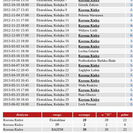
2012-10-06 13:30
Ekstraklasa, Kolejka 7
Korona Kielce
1
2012-10-19 18:00
Ekstraklasa, Kolejka 8
Górnik Zabrze
2
2012-10-27 13:45
Ekstraklasa, Kolejka 9
Korona Kielce
2
2012-11-04 17:00
Ekstraklasa, Kolejka 10
Polonia Warszawa
2
2012-11-11 17:00
Ekstraklasa, Kolejka 11
Korona Kielce
1
2012-11-23 18:00
Ekstraklasa, Kolejka 13
Korona Kielce
4
2012-12-01 15:45
Ekstraklasa, Kolejka 14
Widzew Łódź
1
2012-12-09 17:00
Ekstraklasa, Kolejka 15
Korona Kielce
0
2013-02-23 18:00
Ekstraklasa, Kolejka 16
Korona Kielce
3
2013-03-03 14:30
Ekstraklasa, Kolejka 17
Korona Kielce
1
2013-03-11 18:30
Ekstraklasa, Kolejka 18
Lechia Gdańsk
3
2013-03-16 13:30
Ekstraklasa, Kolejka 19
Korona Kielce
2
2013-03-28 18:00
Ekstraklasa, Kolejka 20
Podbeskidzie Bielsko-Biała
1
2013-04-07 14:30
Ekstraklasa, Kolejka 21
Korona Kielce
1
2013-04-12 20:45
Ekstraklasa, Kolejka 22
Zagłębie Lubin
2
2013-04-19 20:45
Ekstraklasa, Kolejka 23
Korona Kielce
1
2013-05-03 20:45
Ekstraklasa, Kolejka 25
Korona Kielce
1
2013-05-11 15:45
Ekstraklasa, Kolejka 26
Wisła Kraków
3
2013-05-19 17:00
Ekstraklasa, Kolejka 27
Korona Kielce
5
2013-05-23 20:45
Ekstraklasa, Kolejka 28
Piast Gliwice
1
2013-05-30 18:45
Ekstraklasa, Kolejka 29
Korona Kielce
0
2013-06-02 16:00
Ekstraklasa, Kolejka 30
Lech Poznań
2
drużyna
rozgr.
występy
w "11"
pełne
Korona Kielce
Ekstraklasa
28
28
22
Korona Kielce
PP
2
2
0
Korona Kielce
RAZEM
30
30
22