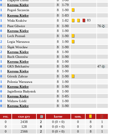
-0
Zagłębie Lubin
8
1-90
-0
Korona Kielce
8
1-79
-1
Pogoń Szczecin
8
1-90
-0
Korona Kielce
8
1-83
83
-1
Wisła Kraków
8
1-82
-0
Piast Gliwice
8
1-90
76
-0
Korona Kielce
8
1-90
-1
Lech Poznań
8
1-90
-2
Legia Warszawa
8
1-90
-1
Śląsk Wrocław
8
1-90
-2
Korona Kielce
8
1-90
-1
Ruch Chorzów
8
1-90
-1
Korona Kielce
8
1-90
-0
GKS Bełchatów
8
1-90
47
-1
Korona Kielce
8
1-90
-0
Górnik Zabrze
8
1-90
-1
Polonia Warszawa
8
1-90
-0
Korona Kielce
8
1-90
-0
Jagiellonia Białystok
8
1-90
-1
Korona Kielce
8
1-85
-0
Widzew Łódź
8
1-90
-0
Korona Kielce
8
1-90
rez.
czas gry
karne
sam.
0
2438
2
0 (0 + 0)
0
8
1
0
128
0
0 (0 + 0)
0
0
0
0
2566
2
0 (0 + 0)
0
8
1