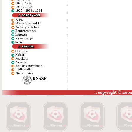
1995 / 1996
1994 / 1995
1927 - 1993 / 1994
PZPN
Mistrzostwa Polski
Puchary w Polsce
Reprezentanci
Ligowcy
Rywalizacje
Serie
O stronie
Nabór
Redakcja
Kontakt
Reklamy 90minut.pl
Bibliografia
Pliki cookies