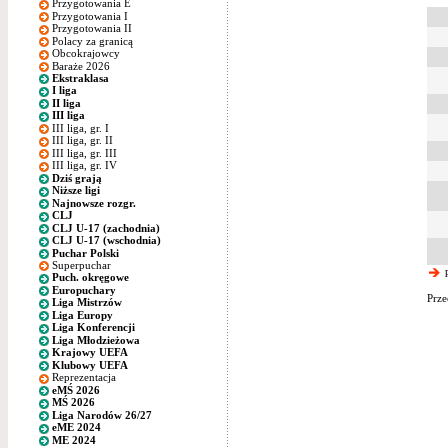
Przygotowania E
Przygotowania I
Przygotowania II
Polacy za granicą
Obcokrajowcy
Baraże 2026
Ekstraklasa
I liga
II liga
III liga
III liga, gr. I
III liga, gr. II
III liga, gr. III
III liga, gr. IV
Dziś grają
Niższe ligi
Najnowsze rozgr.
CLJ
CLJ U-17 (zachodnia)
CLJ U-17 (wschodnia)
Puchar Polski
Superpuchar
p
Puch. okręgowe
Europuchary
Prze
Liga Mistrzów
Liga Europy
Liga Konferencji
Liga Młodzieżowa
Krajowy UEFA
Klubowy UEFA
Reprezentacja
eMŚ 2026
MŚ 2026
Liga Narodów 26/27
eME 2024
ME 2024