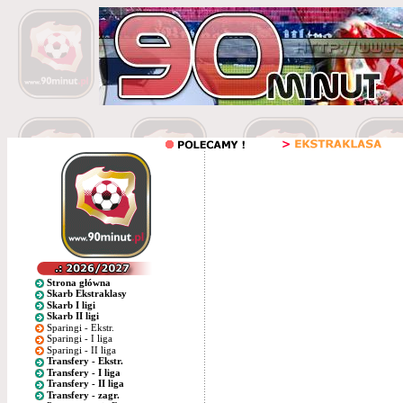
Strona główna
Skarb Ekstraklasy
Skarb I ligi
Skarb II ligi
Sparingi - Ekstr.
Sparingi - I liga
Sparingi - II liga
Transfery - Ekstr.
Transfery - I liga
Transfery - II liga
Transfery - zagr.