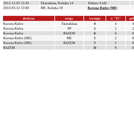
2012-12-01 15:45
Ekstraklasa, Kolejka 14
Widzew Łódź
2013-03-12 13:00
ME, Kolejka 18
Korona Kielce (ME)
drużyna
rozgr.
występy
w "11"
peł
Korona Kielce
Ekstraklasa
4
4
4
Korona Kielce
PP
2
2
2
Korona Kielce
RAZEM
6
6
6
Korona Kielce (ME)
ME
5
2
0
Korona Kielce (ME)
RAZEM
5
2
0
RAZEM
11
8
6