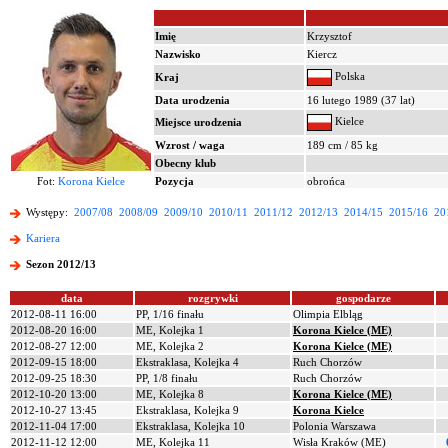
Imię
Krzysztof
Nazwisko
Kiercz
Polska
Kraj
Data urodzenia
16 lutego 1989 (37 lat)
Kielce
Miejsce urodzenia
Wzrost / waga
189 cm / 85 kg
Obecny klub
Fot:
Korona Kielce
Pozycja
obrońca
Występy:
2007/08
2008/09
2009/10
2010/11
2011/12
2012/13
2014/15
2015/16
20
Kariera
Sezon 2012/13
data
rozgrywki
gospodarze
2012-08-11 16:00
PP, 1/16 finału
Olimpia Elbląg
2012-08-20 16:00
ME, Kolejka 1
Korona Kielce (ME)
2012-08-27 12:00
ME, Kolejka 2
Korona Kielce (ME)
2012-09-15 18:00
Ekstraklasa, Kolejka 4
Ruch Chorzów
2012-09-25 18:30
PP, 1/8 finału
Ruch Chorzów
2012-10-20 13:00
ME, Kolejka 8
Korona Kielce (ME)
2012-10-27 13:45
Ekstraklasa, Kolejka 9
Korona Kielce
2012-11-04 17:00
Ekstraklasa, Kolejka 10
Polonia Warszawa
2012-11-12 12:00
ME, Kolejka 11
Wisła Kraków (ME)