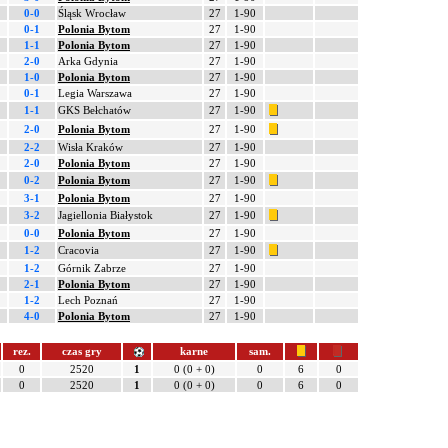
0-0
Śląsk Wrocław
27
1-90
0-1
Polonia Bytom
27
1-90
1-1
Polonia Bytom
27
1-90
2-0
Arka Gdynia
27
1-90
1-0
Polonia Bytom
27
1-90
0-1
Legia Warszawa
27
1-90
1-1
GKS Bełchatów
27
1-90
2-0
Polonia Bytom
27
1-90
2-2
Wisła Kraków
27
1-90
2-0
Polonia Bytom
27
1-90
0-2
Polonia Bytom
27
1-90
3-1
Polonia Bytom
27
1-90
3-2
Jagiellonia Białystok
27
1-90
0-0
Polonia Bytom
27
1-90
1-2
Cracovia
27
1-90
1-2
Górnik Zabrze
27
1-90
2-1
Polonia Bytom
27
1-90
1-2
Lech Poznań
27
1-90
4-0
Polonia Bytom
27
1-90
rez.
czas gry
karne
sam.
0
2520
1
0 (0 + 0)
0
6
0
0
2520
1
0 (0 + 0)
0
6
0