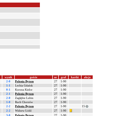
wynik
goście
nr
grał
kartki
akcje
2-0
Polonia Bytom
27
1-90
1-1
Lechia Gdańsk
27
1-90
0-1
Korona Kielce
27
1-90
2-1
Polonia Bytom
27
1-90
2-0
Zagłębie Lubin
27
1-90
1-0
Ruch Chorzów
27
1-90
2-2
Polonia Bytom
27
1-90
15
2-2
Widzew Łódź
27
1-90
3-0
Polonia Bytom
27
1-90