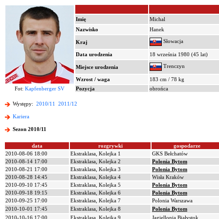
Imię
Michal
Nazwisko
Hanek
Słowacja
Kraj
Data urodzenia
18 września 1980 (45 lat)
Trenczyn
Miejsce urodzenia
Wzrost / waga
183 cm / 78 kg
Fot:
Kapfenberger SV
Pozycja
obrońca
Występy:
2010/11
2011/12
Kariera
Sezon 2010/11
data
rozgrywki
gospodarze
2010-08-06 18:00
Ekstraklasa, Kolejka 1
GKS Bełchatów
2010-08-14 17:00
Ekstraklasa, Kolejka 2
Polonia Bytom
2010-08-21 17:00
Ekstraklasa, Kolejka 3
Polonia Bytom
2010-08-28 14:45
Ekstraklasa, Kolejka 4
Wisła Kraków
2010-09-10 17:45
Ekstraklasa, Kolejka 5
Polonia Bytom
2010-09-18 19:15
Ekstraklasa, Kolejka 6
Polonia Bytom
2010-09-25 17:00
Ekstraklasa, Kolejka 7
Polonia Warszawa
2010-10-01 17:45
Ekstraklasa, Kolejka 8
Polonia Bytom
2010-10-16 17:00
Ekstraklasa, Kolejka 9
Jagiellonia Białystok