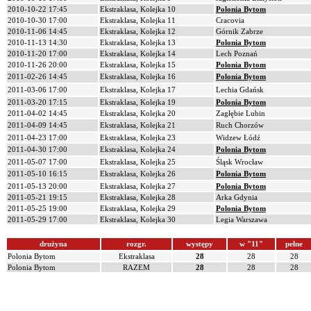
2010-10-22 17:45
Ekstraklasa, Kolejka 10
Polonia Bytom
2010-10-30 17:00
Ekstraklasa, Kolejka 11
Cracovia
2010-11-06 14:45
Ekstraklasa, Kolejka 12
Górnik Zabrze
2010-11-13 14:30
Ekstraklasa, Kolejka 13
Polonia Bytom
2010-11-20 17:00
Ekstraklasa, Kolejka 14
Lech Poznań
2010-11-26 20:00
Ekstraklasa, Kolejka 15
Polonia Bytom
2011-02-26 14:45
Ekstraklasa, Kolejka 16
Polonia Bytom
2011-03-06 17:00
Ekstraklasa, Kolejka 17
Lechia Gdańsk
2011-03-20 17:15
Ekstraklasa, Kolejka 19
Polonia Bytom
2011-04-02 14:45
Ekstraklasa, Kolejka 20
Zagłębie Lubin
2011-04-09 14:45
Ekstraklasa, Kolejka 21
Ruch Chorzów
2011-04-23 17:00
Ekstraklasa, Kolejka 23
Widzew Łódź
2011-04-30 17:00
Ekstraklasa, Kolejka 24
Polonia Bytom
2011-05-07 17:00
Ekstraklasa, Kolejka 25
Śląsk Wrocław
2011-05-10 16:15
Ekstraklasa, Kolejka 26
Polonia Bytom
2011-05-13 20:00
Ekstraklasa, Kolejka 27
Polonia Bytom
2011-05-21 19:15
Ekstraklasa, Kolejka 28
Arka Gdynia
2011-05-25 19:00
Ekstraklasa, Kolejka 29
Polonia Bytom
2011-05-29 17:00
Ekstraklasa, Kolejka 30
Legia Warszawa
drużyna
rozgr.
występy
w "11"
pełne
Polonia Bytom
Ekstraklasa
28
28
28
Polonia Bytom
RAZEM
28
28
28