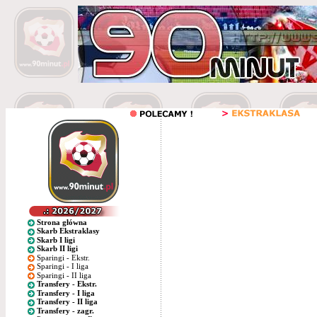
Strona główna
Skarb Ekstraklasy
Skarb I ligi
Skarb II ligi
Sparingi - Ekstr.
Sparingi - I liga
Sparingi - II liga
Transfery - Ekstr.
Transfery - I liga
Transfery - II liga
Transfery - zagr.