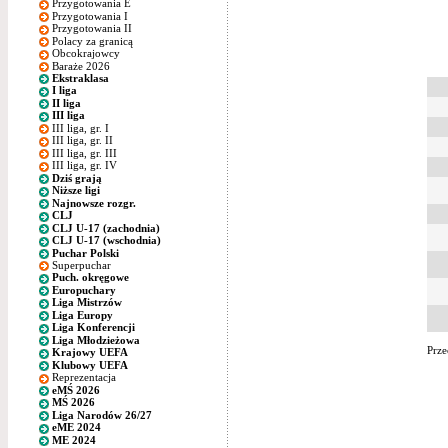
Przygotowania E
Przygotowania I
Przygotowania II
Polacy za granicą
Obcokrajowcy
Baraże 2026
Ekstraklasa
I liga
II liga
III liga
III liga, gr. I
III liga, gr. II
III liga, gr. III
III liga, gr. IV
Dziś grają
Niższe ligi
Najnowsze rozgr.
CLJ
CLJ U-17 (zachodnia)
CLJ U-17 (wschodnia)
Puchar Polski
Superpuchar
Puch. okręgowe
Europuchary
Liga Mistrzów
Liga Europy
Liga Konferencji
Liga Młodzieżowa
Prze
Krajowy UEFA
Klubowy UEFA
Reprezentacja
eMŚ 2026
MŚ 2026
Liga Narodów 26/27
eME 2024
ME 2024