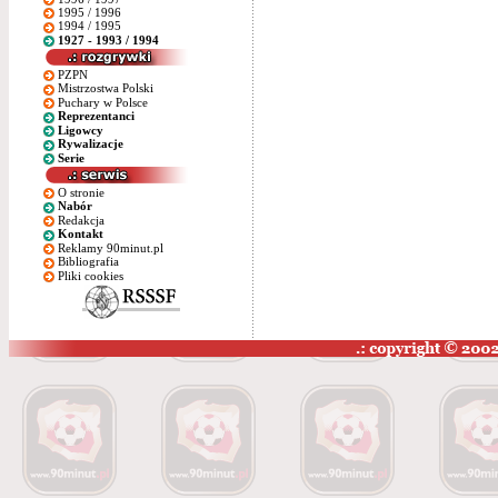
1995 / 1996
1994 / 1995
1927 - 1993 / 1994
PZPN
Mistrzostwa Polski
Puchary w Polsce
Reprezentanci
Ligowcy
Rywalizacje
Serie
O stronie
Nabór
Redakcja
Kontakt
Reklamy 90minut.pl
Bibliografia
Pliki cookies