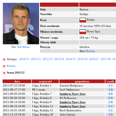
Imię
Bartosz
Nazwisko
Szeliga
Polska
Kraj
Data urodzenia
10 stycznia 1993 (33 lata)
Nowy Sącz
Miejsce urodzenia
Wzrost / waga
184 cm / 74 kg
Obecny klub
Fot:
Stal Mielec
Pozycja
obrońca
Brat
Michała
Występy:
2010/11
2011/12
2012/13
2013/14
2014/15
2015/16
2016/17
2017/18
20
Kariera
Sezon 2011/12
data
rozgrywki
gospodarze
wynik
2011-07-23 19:00
I liga, Kolejka 1
Zawisza Bydgoszcz
1-1
2011-08-17 17:00
PP, I runda
Gryf Wejherowo
1-0
2011-09-03 20:00
I liga, Kolejka 7
Sandecja Nowy Sącz
4-0
2011-09-09 18:00
I liga, Kolejka 8
KS Polkowice
0-0
2011-09-14 20:00
I liga, Kolejka 9
Sandecja Nowy Sącz
2-0
2011-09-24 19:00
I liga, Kolejka 11
Sandecja Nowy Sącz
3-1
2011-10-01 16:00
I liga, Kolejka 12
Ruch Radzionków
1-1
2011-11-19 19:45
I liga, Kolejka 20
Arka Gdynia
2-0