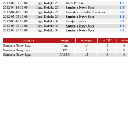
2012-04-01 16:00
I liga, Kolejka 23
Warta Poznań
1-2
2012-04-14 18:00
I liga, Kolejka 25
Sandecja Nowy Sącz
2-1
2012-04-18 16:30
I liga, Kolejka 26
Termalica Bruk-Bet Nieciecza
0-0
2012-05-05 19:00
I liga, Kolejka 29
Sandecja Nowy Sącz
1-2
2012-05-16 17:00
I liga, Kolejka 32
Kolejarz Stróże
3-2
2012-05-20 17:00
I liga, Kolejka 33
Sandecja Nowy Sącz
1-4
2012-05-27 17:00
I liga, Kolejka 34
Sandecja Nowy Sącz
0-0
drużyna
rozgr.
występy
w "11"
pełne
Sandecja Nowy Sącz
I liga
14
5
0
Sandecja Nowy Sącz
PP
1
1
0
Sandecja Nowy Sącz
RAZEM
15
6
0