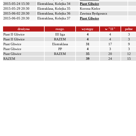
2015-05-24 15:30
Ekstraklasa, Kolejka 34
Piast Gliwice
2015-05-29 20:30
Ekstraklasa, Kolejka 35
Korona Kielce
2015-06-02 20:30
Ekstraklasa, Kolejka 36
Zawisza Bydgoszcz
2015-06-05 20:30
Ekstraklasa, Kolejka 37
Piast Gliwice
drużyna
rozgr.
występy
w "11"
pełne
Piast II Gliwice
III liga
4
4
3
Piast II Gliwice
RAZEM
4
4
3
Piast Gliwice
Ekstraklasa
31
17
9
Piast Gliwice
PP
4
3
3
Piast Gliwice
RAZEM
35
20
12
RAZEM
39
24
15