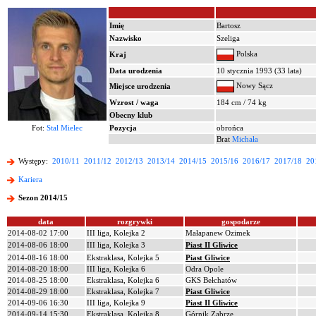
Imię
Bartosz
Nazwisko
Szeliga
Polska
Kraj
Data urodzenia
10 stycznia 1993 (33 lata)
Nowy Sącz
Miejsce urodzenia
Wzrost / waga
184 cm / 74 kg
Obecny klub
Fot:
Stal Mielec
Pozycja
obrońca
Brat
Michała
Występy:
2010/11
2011/12
2012/13
2013/14
2014/15
2015/16
2016/17
2017/18
20
Kariera
Sezon 2014/15
data
rozgrywki
gospodarze
2014-08-02 17:00
III liga, Kolejka 2
Małapanew Ozimek
2014-08-06 18:00
III liga, Kolejka 3
Piast II Gliwice
2014-08-16 18:00
Ekstraklasa, Kolejka 5
Piast Gliwice
2014-08-20 18:00
III liga, Kolejka 6
Odra Opole
2014-08-25 18:00
Ekstraklasa, Kolejka 6
GKS Bełchatów
2014-08-29 18:00
Ekstraklasa, Kolejka 7
Piast Gliwice
2014-09-06 16:30
III liga, Kolejka 9
Piast II Gliwice
2014-09-14 15:30
Ekstraklasa, Kolejka 8
Górnik Zabrze