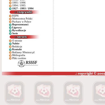
1995 / 1996
1994 / 1995
1927 - 1993 / 1994
PZPN
Mistrzostwa Polski
Puchary w Polsce
Reprezentanci
Ligowcy
Rywalizacje
Serie
O stronie
Nabór
Redakcja
Kontakt
Reklamy 90minut.pl
Bibliografia
Pliki cookies