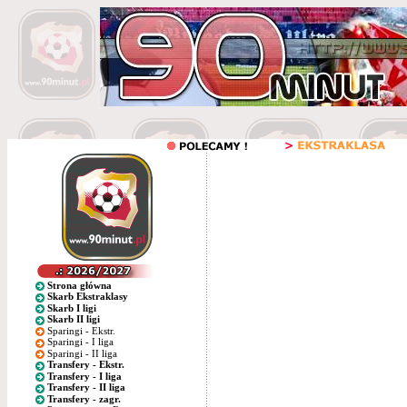
Strona główna
Skarb Ekstraklasy
Skarb I ligi
Skarb II ligi
Sparingi - Ekstr.
Sparingi - I liga
Sparingi - II liga
Transfery - Ekstr.
Transfery - I liga
Transfery - II liga
Transfery - zagr.