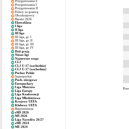
Przygotowania E
Przygotowania I
Przygotowania II
Polacy za granicą
Obcokrajowcy
Baraże 2026
Ekstraklasa
I liga
II liga
III liga
III liga, gr. I
III liga, gr. II
III liga, gr. III
III liga, gr. IV
Dziś grają
Niższe ligi
Najnowsze rozgr.
CLJ
CLJ U-17 (zachodnia)
CLJ U-17 (wschodnia)
Puchar Polski
Superpuchar
Puch. okręgowe
Europuchary
Liga Mistrzów
Prze
Liga Europy
Liga Konferencji
Liga Młodzieżowa
Krajowy UEFA
Klubowy UEFA
Reprezentacja
eMŚ 2026
MŚ 2026
Liga Narodów 26/27
eME 2024
ME 2024