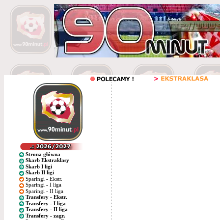
Strona główna
Skarb Ekstraklasy
Skarb I ligi
Skarb II ligi
Sparingi - Ekstr.
Sparingi - I liga
Sparingi - II liga
Transfery - Ekstr.
Transfery - I liga
Transfery - II liga
Transfery - zagr.