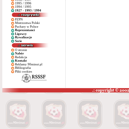
1995 / 1996
1994 / 1995
1927 - 1993 / 1994
PZPN
Mistrzostwa Polski
Puchary w Polsce
Reprezentanci
Ligowcy
Rywalizacje
Serie
O stronie
Nabór
Redakcja
Kontakt
Reklamy 90minut.pl
Bibliografia
Pliki cookies