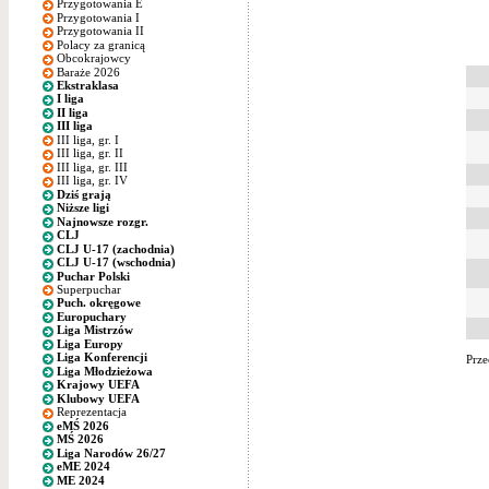
Przygotowania E
Przygotowania I
Przygotowania II
Polacy za granicą
Obcokrajowcy
Baraże 2026
Ekstraklasa
I liga
II liga
III liga
III liga, gr. I
III liga, gr. II
III liga, gr. III
III liga, gr. IV
Dziś grają
Niższe ligi
Najnowsze rozgr.
CLJ
CLJ U-17 (zachodnia)
CLJ U-17 (wschodnia)
Puchar Polski
Superpuchar
Puch. okręgowe
Europuchary
Liga Mistrzów
Liga Europy
Liga Konferencji
Prze
Liga Młodzieżowa
Krajowy UEFA
Klubowy UEFA
Reprezentacja
eMŚ 2026
MŚ 2026
Liga Narodów 26/27
eME 2024
ME 2024