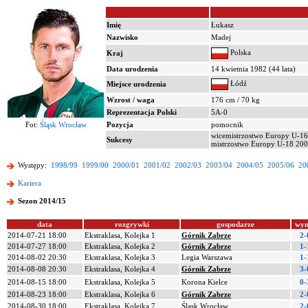
Imię
Łukasz
Nazwisko
Madej
Polska
Kraj
Data urodzenia
14 kwietnia 1982 (44 lata)
Łódź
Miejsce urodzenia
Wzrost / waga
176 cm / 70 kg
Reprezentacja Polski
5A-0
Fot:
Śląsk Wrocław
Pozycja
pomocnik
wicemistrzostwo Europy U-1
Sukcesy
mistrzostwo Europy U-18 20
Występy:
1998/99
1999/00
2000/01
2001/02
2002/03
2003/04
2004/05
2005/06
20
Kariera
Sezon 2014/15
data
rozgrywki
gospodarze
wyn
2014-07-21 18:00
Ekstraklasa, Kolejka 1
Górnik Zabrze
2-
2014-07-27 18:00
Ekstraklasa, Kolejka 2
Górnik Zabrze
1-
2014-08-02 20:30
Ekstraklasa, Kolejka 3
Legia Warszawa
1-
2014-08-08 20:30
Ekstraklasa, Kolejka 4
Górnik Zabrze
3-
2014-08-15 18:00
Ekstraklasa, Kolejka 5
Korona Kielce
0-
2014-08-23 18:00
Ekstraklasa, Kolejka 6
Górnik Zabrze
2-
2014-08-30 18:00
Ekstraklasa, Kolejka 7
Śląsk Wrocław
2-