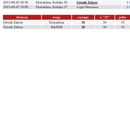
2015-06-03 20:30
Ekstraklasa, Kolejka 36
Górnik Zabrze
1-
2015-06-07 18:00
Ekstraklasa, Kolejka 37
Legia Warszawa
2-
drużyna
rozgr.
występy
w "11"
pełne
Górnik Zabrze
Ekstraklasa
36
34
13
Górnik Zabrze
RAZEM
36
34
13