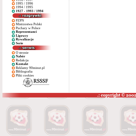
1995 / 1996
1994 / 1995
1927 - 1993 / 1994
PZPN
Mistrzostwa Polski
Puchary w Polsce
Reprezentanci
Ligowcy
Rywalizacje
Serie
O stronie
Nabór
Redakcja
Kontakt
Reklamy 90minut.pl
Bibliografia
Pliki cookies