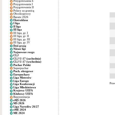
Przygotowania E
Przygotowania I
Przygotowania II
Polacy za granicą
Obcokrajowcy
Baraże 2026
Ekstraklasa
I liga
II liga
III liga
III liga, gr. I
III liga, gr. II
III liga, gr. III
III liga, gr. IV
Dziś grają
Niższe ligi
Najnowsze rozgr.
CLJ
CLJ U-17 (zachodnia)
CLJ U-17 (wschodnia)
Puchar Polski
Superpuchar
Puch. okręgowe
Europuchary
Liga Mistrzów
Liga Europy
Prze
Liga Konferencji
Liga Młodzieżowa
Krajowy UEFA
Klubowy UEFA
Reprezentacja
eMŚ 2026
MŚ 2026
Liga Narodów 26/27
eME 2024
ME 2024