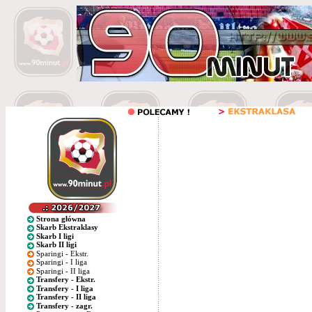
Strona główna
Skarb Ekstraklasy
Skarb I ligi
Skarb II ligi
Sparingi - Ekstr.
Sparingi - I liga
Sparingi - II liga
Transfery - Ekstr.
Transfery - I liga
Transfery - II liga
Transfery - zagr.