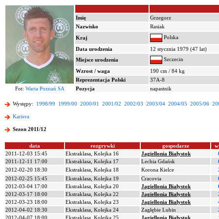
Imię
Grzegorz
Nazwisko
Rasiak
Polska
Kraj
Data urodzenia
12 stycznia 1979 (47 lat)
Szczecin
Miejsce urodzenia
Wzrost / waga
190 cm / 84 kg
Reprezentacja Polski
37A-8
Fot:
Warta Poznań SA
Pozycja
napastnik
Występy:
1998/99
1999/00
2000/01
2001/02
2002/03
2003/04
2004/05
2005/06
20
Kariera
Sezon 2011/12
data
rozgrywki
gospodarze
w
2011-12-03 15:45
Ekstraklasa, Kolejka 16
Jagiellonia Białystok
2011-12-11 17:00
Ekstraklasa, Kolejka 17
Lechia Gdańsk
2012-02-20 18:30
Ekstraklasa, Kolejka 18
Korona Kielce
2012-02-25 15:45
Ekstraklasa, Kolejka 19
Cracovia
2012-03-04 17:00
Ekstraklasa, Kolejka 20
Jagiellonia Białystok
2012-03-17 18:00
Ekstraklasa, Kolejka 22
Jagiellonia Białystok
2012-03-23 18:00
Ekstraklasa, Kolejka 23
Jagiellonia Białystok
2012-04-02 18:30
Ekstraklasa, Kolejka 24
Zagłębie Lubin
2012-04-07 18:00
Ekstraklasa, Kolejka 25
Jagiellonia Białystok