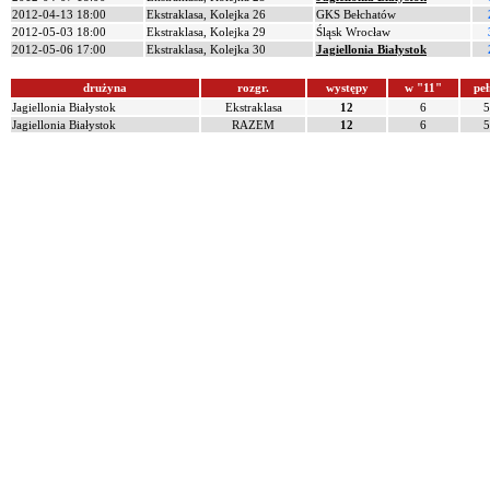
2012-04-13 18:00
Ekstraklasa, Kolejka 26
GKS Bełchatów
2012-05-03 18:00
Ekstraklasa, Kolejka 29
Śląsk Wrocław
2012-05-06 17:00
Ekstraklasa, Kolejka 30
Jagiellonia Białystok
drużyna
rozgr.
występy
w "11"
peł
Jagiellonia Białystok
Ekstraklasa
12
6
5
Jagiellonia Białystok
RAZEM
12
6
5