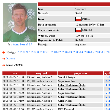
Imię
Grzegorz
Nazwisko
Rasiak
Polska
Kraj
Data urodzenia
12 stycznia 1979 (47 lat)
Szczecin
Miejsce urodzenia
Wzrost / waga
190 cm / 84 kg
Reprezentacja Polski
37A-8
Fot:
Warta Poznań SA
Pozycja
napastnik
Występy:
1998/99
1999/00
2000/01
2001/02
2002/03
2003/04
2004/05
2005/06
20
Kariera
Sezon 2000/01
data
rozgrywki
gospodarze
wyn
2000-07-22 17:00
Ekstraklasa, Kolejka 1
Stomil Olsztyn
3-1
2000-07-26 17:00
PL, III runda - I mecz
Śląsk Wrocław
1-2
2000-07-29 16:30
Ekstraklasa, Kolejka 2
Odra Wodzisław Śląski
0-0
2000-08-02 16:30
PL, III runda - II mecz
Odra Wodzisław Śląski
3-0
2000-08-05 17:00
Ekstraklasa, Kolejka 3
Śląsk Wrocław
2-2
2000-08-13 16:30
Ekstraklasa, Kolejka 4
Odra Wodzisław Śląski
2-1
2000-08-19 17:30
Ekstraklasa, Kolejka 5
Orlen Płock
1-2
2000-08-27 16:30
Ekstraklasa, Kolejka 6
Odra Wodzisław Śląski
0-2
2000-09-06 17:00
PL, IV runda - II mecz
RKS Radomsko
1-0