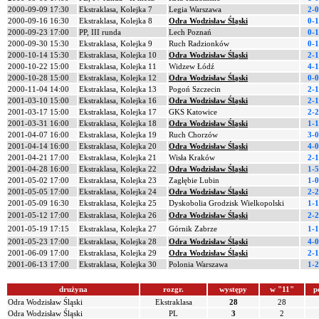
2000-09-09 17:30
Ekstraklasa, Kolejka 7
Legia Warszawa
2-0
2000-09-16 16:30
Ekstraklasa, Kolejka 8
Odra Wodzisław Śląski
0-1
2000-09-23 17:00
PP, III runda
Lech Poznań
0-1
2000-09-30 15:30
Ekstraklasa, Kolejka 9
Ruch Radzionków
0-1
2000-10-14 15:30
Ekstraklasa, Kolejka 10
Odra Wodzisław Śląski
2-1
2000-10-22 15:00
Ekstraklasa, Kolejka 11
Widzew Łódź
4-1
2000-10-28 15:00
Ekstraklasa, Kolejka 12
Odra Wodzisław Śląski
0-0
2000-11-04 14:00
Ekstraklasa, Kolejka 13
Pogoń Szczecin
2-1
2001-03-10 15:00
Ekstraklasa, Kolejka 16
Odra Wodzisław Śląski
2-1
2001-03-17 15:00
Ekstraklasa, Kolejka 17
GKS Katowice
2-2
2001-03-31 16:00
Ekstraklasa, Kolejka 18
Odra Wodzisław Śląski
1-1
2001-04-07 16:00
Ekstraklasa, Kolejka 19
Ruch Chorzów
3-0
2001-04-14 16:00
Ekstraklasa, Kolejka 20
Odra Wodzisław Śląski
4-0
2001-04-21 17:00
Ekstraklasa, Kolejka 21
Wisła Kraków
2-1
2001-04-28 16:00
Ekstraklasa, Kolejka 22
Odra Wodzisław Śląski
1-5
2001-05-02 17:00
Ekstraklasa, Kolejka 23
Zagłębie Lubin
1-0
2001-05-05 17:00
Ekstraklasa, Kolejka 24
Odra Wodzisław Śląski
2-2
2001-05-09 16:30
Ekstraklasa, Kolejka 25
Dyskobolia Grodzisk Wielkopolski
1-1
2001-05-12 17:00
Ekstraklasa, Kolejka 26
Odra Wodzisław Śląski
2-2
2001-05-19 17:15
Ekstraklasa, Kolejka 27
Górnik Zabrze
1-1
2001-05-23 17:00
Ekstraklasa, Kolejka 28
Odra Wodzisław Śląski
4-0
2001-06-09 17:00
Ekstraklasa, Kolejka 29
Odra Wodzisław Śląski
2-1
2001-06-13 17:00
Ekstraklasa, Kolejka 30
Polonia Warszawa
1-2
drużyna
rozgr.
występy
w "11"
p
Odra Wodzisław Śląski
Ekstraklasa
28
28
Odra Wodzisław Śląski
PL
3
2