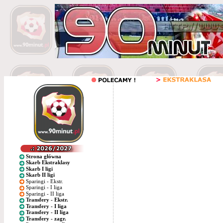
Strona główna
Skarb Ekstraklasy
Skarb I ligi
Skarb II ligi
Sparingi - Ekstr.
Sparingi - I liga
Sparingi - II liga
Transfery - Ekstr.
Transfery - I liga
Transfery - II liga
Transfery - zagr.