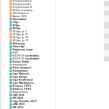
Przygotowania E
Przygotowania I
Przygotowania II
Polacy za granicą
Obcokrajowcy
Baraże 2026
Ekstraklasa
I liga
II liga
III liga
III liga, gr. I
III liga, gr. II
III liga, gr. III
III liga, gr. IV
Dziś grają
Niższe ligi
Najnowsze rozgr.
CLJ
CLJ U-17 (zachodnia)
CLJ U-17 (wschodnia)
Puchar Polski
Superpuchar
Puch. okręgowe
Europuchary
Liga Mistrzów
Liga Europy
Liga Konferencji
Liga Młodzieżowa
Krajowy UEFA
Klubowy UEFA
Reprezentacja
eMŚ 2026
MŚ 2026
Liga Narodów 26/27
eME 2024
ME 2024