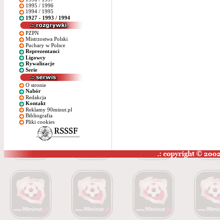
1995 / 1996
1994 / 1995
1927 - 1993 / 1994
PZPN
Mistrzostwa Polski
Puchary w Polsce
Reprezentanci
Ligowcy
Rywalizacje
Serie
O stronie
Nabór
Redakcja
Kontakt
Reklamy 90minut.pl
Bibliografia
Pliki cookies