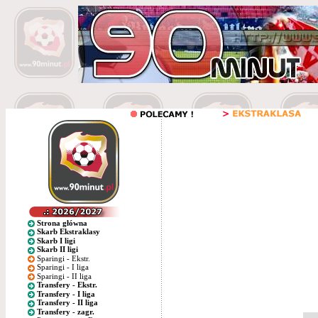
Strona główna
Skarb Ekstraklasy
Skarb I ligi
Skarb II ligi
Sparingi - Ekstr.
Sparingi - I liga
Sparingi - II liga
Transfery - Ekstr.
Transfery - I liga
Transfery - II liga
Transfery - zagr.