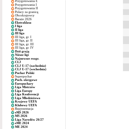
Przygotowania E
Przygotowania I
Przygotowania II
Polacy za granicą
Obcokrajowcy
Baraże 2026
Ekstraklasa
I liga
II liga
III liga
III liga, gr. I
III liga, gr. II
III liga, gr. III
III liga, gr. IV
Dziś grają
Niższe ligi
Najnowsze rozgr.
CLJ
CLJ U-17 (zachodnia)
CLJ U-17 (wschodnia)
Puchar Polski
Superpuchar
Puch. okręgowe
Europuchary
Liga Mistrzów
Liga Europy
Liga Konferencji
Liga Młodzieżowa
Krajowy UEFA
Klubowy UEFA
Reprezentacja
eMŚ 2026
MŚ 2026
Liga Narodów 26/27
eME 2024
ME 2024