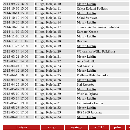
2014-09-27 16:00
III liga, Kolejka 10
Motor Lublin
2014-10-05 15:00
III liga, Kolejka 11
Orlęta Radzyń Podlaski
2014-10-11 15:00
III liga, Kolejka 12
Motor Lublin
2014-10-19 14:00
III liga, Kolejka 13
Sokół Sieniawa
2014-10-25 18:00
III liga, Kolejka 14
Motor Lublin
2014-10-29 14:00
III liga, Kolejka 17
Tomasovia Tomaszów Lubelski
2014-11-02 13:00
III liga, Kolejka 15
Karpaty Krosno
2014-11-08 13:00
III liga, Kolejka 16
Motor Lublin
2014-11-15 11:15
III liga, Kolejka 18
Resovia
2014-11-23 12:00
III liga, Kolejka 19
Motor Lublin
2015-03-14 14:00
III liga, Kolejka 20
Wólczanka Wólka Pełkińska
2015-03-21 19:00
III liga, Kolejka 21
Motor Lublin
2015-03-28 14:00
III liga, Kolejka 22
Avia Świdnik
2015-04-04 11:00
III liga, Kolejka 23
Stal Kraśnik
2015-04-12 16:00
III liga, Kolejka 24
Motor Lublin
2015-04-15 16:00
III liga, Kolejka 25
Podlasie Biała Podlaska
2015-04-18 16:00
III liga, Kolejka 26
Motor Lublin
2015-04-25 16:00
III liga, Kolejka 27
Stal Rzeszów
2015-05-02 19:00
III liga, Kolejka 28
Motor Lublin
2015-05-09 15:00
III liga, Kolejka 29
Wisłoka Dębica
2015-05-14 17:00
III liga, Kolejka 30
Motor Lublin
2015-05-20 19:00
III liga, Kolejka 31
Lublinianka Lublin
2015-05-23 19:00
III liga, Kolejka 32
Motor Lublin
2015-05-30 17:00
III liga, Kolejka 33
JKS 1909 Jarosław
2015-06-06 17:00
III liga, Kolejka 34
Motor Lublin
drużyna
rozgr.
występy
w "11"
pełne