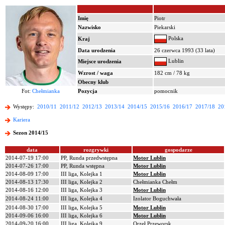
Imię
Piotr
Nazwisko
Piekarski
Polska
Kraj
Data urodzenia
26 czerwca 1993 (33 lata)
Lublin
Miejsce urodzenia
Wzrost / waga
182 cm / 78 kg
Obecny klub
Fot:
Chełmianka
Pozycja
pomocnik
Występy:
2010/11
2011/12
2012/13
2013/14
2014/15
2015/16
2016/17
2017/18
20
Kariera
Sezon 2014/15
data
rozgrywki
gospodarze
2014-07-19 17:00
PP, Runda przedwstępna
Motor Lublin
2014-07-26 17:00
PP, Runda wstępna
Motor Lublin
2014-08-09 17:00
III liga, Kolejka 1
Motor Lublin
2014-08-13 17:30
III liga, Kolejka 2
Chełmianka Chełm
2014-08-16 12:00
III liga, Kolejka 3
Motor Lublin
2014-08-24 11:00
III liga, Kolejka 4
Izolator Boguchwała
2014-08-30 17:00
III liga, Kolejka 5
Motor Lublin
2014-09-06 16:00
III liga, Kolejka 6
Motor Lublin
2014-09-20 16:00
III liga, Kolejka 9
Orzeł Przeworsk