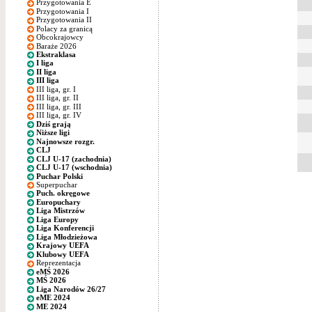
Przygotowania E
Przygotowania I
Przygotowania II
Polacy za granicą
Obcokrajowcy
Baraże 2026
Ekstraklasa
I liga
II liga
III liga
III liga, gr. I
III liga, gr. II
III liga, gr. III
III liga, gr. IV
Dziś grają
Niższe ligi
Najnowsze rozgr.
CLJ
CLJ U-17 (zachodnia)
CLJ U-17 (wschodnia)
Puchar Polski
Superpuchar
Puch. okręgowe
Europuchary
Liga Mistrzów
Liga Europy
Liga Konferencji
Liga Młodzieżowa
Krajowy UEFA
Klubowy UEFA
Reprezentacja
eMŚ 2026
MŚ 2026
Liga Narodów 26/27
eME 2024
ME 2024