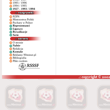
1995 / 1996
1994 / 1995
1927 - 1993 / 1994
PZPN
Mistrzostwa Polski
Puchary w Polsce
Reprezentanci
Ligowcy
Rywalizacje
Serie
O stronie
Nabór
Redakcja
Kontakt
Reklamy 90minut.pl
Bibliografia
Pliki cookies