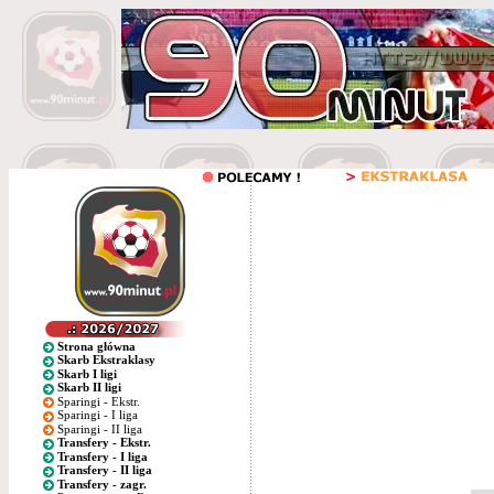
Strona główna
Skarb Ekstraklasy
Skarb I ligi
Skarb II ligi
Sparingi - Ekstr.
Sparingi - I liga
Sparingi - II liga
Transfery - Ekstr.
Transfery - I liga
Transfery - II liga
Transfery - zagr.