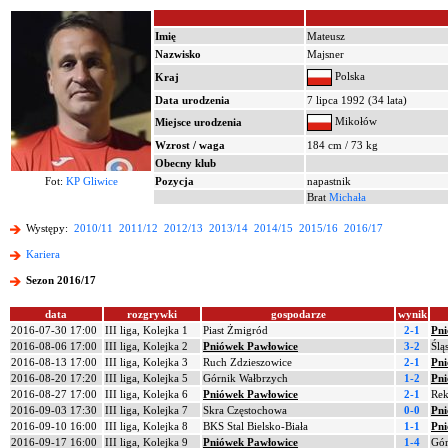
Imię
Mateusz
Nazwisko
Majsner
Polska
Kraj
Data urodzenia
7 lipca 1992 (34 lata)
Mikołów
Miejsce urodzenia
Wzrost / waga
184 cm / 73 kg
Obecny klub
Fot:
KP Gliwice
Pozycja
napastnik
Brat
Michała
Występy:
2010/11
2011/12
2012/13
2013/14
2014/15
2015/16
2016/17
Kariera
Sezon 2016/17
data
rozgrywki
gospodarze
wynik
2016-07-30 17:00
III liga, Kolejka 1
Piast Żmigród
2-1
Pni
2016-08-06 17:00
III liga, Kolejka 2
Pniówek Pawłowice
3-2
Ślą
2016-08-13 17:00
III liga, Kolejka 3
Ruch Zdzieszowice
2-1
Pni
2016-08-20 17:20
III liga, Kolejka 5
Górnik Wałbrzych
1-2
Pni
2016-08-27 17:00
III liga, Kolejka 6
Pniówek Pawłowice
2-1
Rek
2016-09-03 17:30
III liga, Kolejka 7
Skra Częstochowa
0-0
Pni
2016-09-10 16:00
III liga, Kolejka 8
BKS Stal Bielsko-Biała
1-1
Pni
2016-09-17 16:00
III liga, Kolejka 9
Pniówek Pawłowice
1-4
Gór