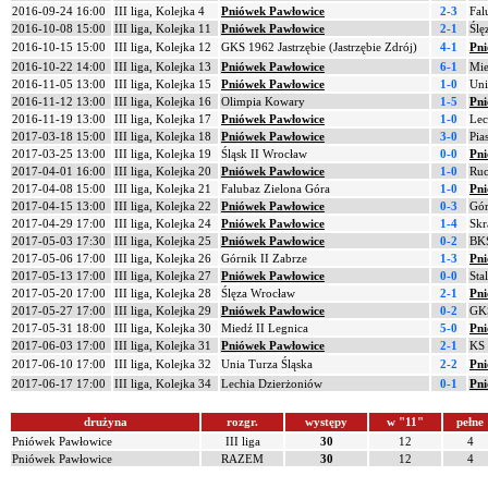
2016-09-24 16:00
III liga, Kolejka 4
Pniówek Pawłowice
2-3
Fal
2016-10-08 15:00
III liga, Kolejka 11
Pniówek Pawłowice
2-1
Ślę
2016-10-15 15:00
III liga, Kolejka 12
GKS 1962 Jastrzębie (Jastrzębie Zdrój)
4-1
Pni
2016-10-22 14:00
III liga, Kolejka 13
Pniówek Pawłowice
6-1
Mie
2016-11-05 13:00
III liga, Kolejka 15
Pniówek Pawłowice
1-0
Uni
2016-11-12 13:00
III liga, Kolejka 16
Olimpia Kowary
1-5
Pni
2016-11-19 13:00
III liga, Kolejka 17
Pniówek Pawłowice
1-0
Lec
2017-03-18 15:00
III liga, Kolejka 18
Pniówek Pawłowice
3-0
Pia
2017-03-25 13:00
III liga, Kolejka 19
Śląsk II Wrocław
0-0
Pni
2017-04-01 16:00
III liga, Kolejka 20
Pniówek Pawłowice
1-0
Ruc
2017-04-08 15:00
III liga, Kolejka 21
Falubaz Zielona Góra
1-0
Pni
2017-04-15 13:00
III liga, Kolejka 22
Pniówek Pawłowice
0-3
Gór
2017-04-29 17:00
III liga, Kolejka 24
Pniówek Pawłowice
1-4
Skr
2017-05-03 17:30
III liga, Kolejka 25
Pniówek Pawłowice
0-2
BKS
2017-05-06 17:00
III liga, Kolejka 26
Górnik II Zabrze
1-3
Pni
2017-05-13 17:00
III liga, Kolejka 27
Pniówek Pawłowice
0-0
Sta
2017-05-20 17:00
III liga, Kolejka 28
Ślęza Wrocław
2-1
Pni
2017-05-27 17:00
III liga, Kolejka 29
Pniówek Pawłowice
0-2
GKS
2017-05-31 18:00
III liga, Kolejka 30
Miedź II Legnica
5-0
Pni
2017-06-03 17:00
III liga, Kolejka 31
Pniówek Pawłowice
2-1
KS 
2017-06-10 17:00
III liga, Kolejka 32
Unia Turza Śląska
2-2
Pni
2017-06-17 17:00
III liga, Kolejka 34
Lechia Dzierżoniów
0-1
Pni
drużyna
rozgr.
występy
w "11"
pełne
Pniówek Pawłowice
III liga
30
12
4
Pniówek Pawłowice
RAZEM
30
12
4