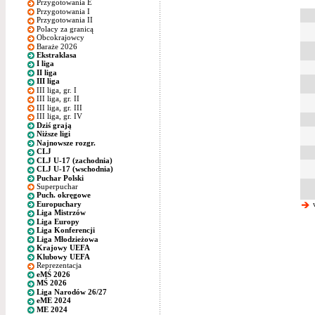
Przygotowania E
Przygotowania I
Przygotowania II
Polacy za granicą
Obcokrajowcy
Baraże 2026
Ekstraklasa
I liga
II liga
III liga
III liga, gr. I
III liga, gr. II
III liga, gr. III
III liga, gr. IV
Dziś grają
Niższe ligi
Najnowsze rozgr.
CLJ
CLJ U-17 (zachodnia)
CLJ U-17 (wschodnia)
Puchar Polski
Superpuchar
Puch. okręgowe
Europuchary
w
Liga Mistrzów
Liga Europy
Liga Konferencji
Liga Młodzieżowa
Krajowy UEFA
Klubowy UEFA
Reprezentacja
eMŚ 2026
MŚ 2026
Liga Narodów 26/27
eME 2024
ME 2024