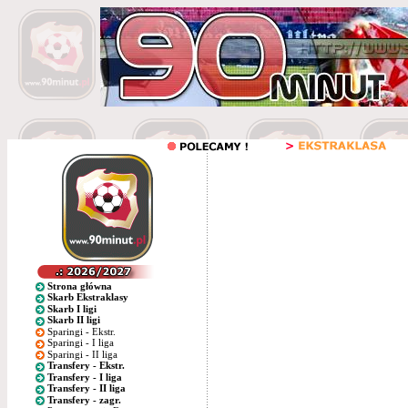
Strona główna
Skarb Ekstraklasy
Skarb I ligi
Skarb II ligi
Sparingi - Ekstr.
Sparingi - I liga
Sparingi - II liga
Transfery - Ekstr.
Transfery - I liga
Transfery - II liga
Transfery - zagr.