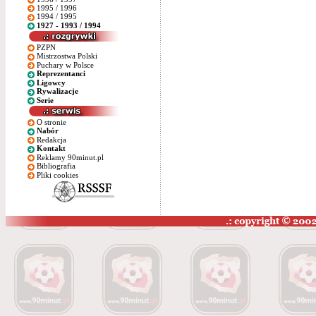
1995 / 1996
1994 / 1995
1927 - 1993 / 1994
PZPN
Mistrzostwa Polski
Puchary w Polsce
Reprezentanci
Ligowcy
Rywalizacje
Serie
O stronie
Nabór
Redakcja
Kontakt
Reklamy 90minut.pl
Bibliografia
Pliki cookies