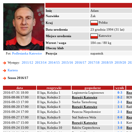
Imię
Adam
Nazwisko
Żak
Polska
Kraj
Data urodzenia
23 grudnia 1994 (31 lat)
Katowice
Miejsce urodzenia
Wzrost / waga
184 cm / 80 kg
Obecny klub
Fot:
Podlesianka Katowice
Pozycja
napastnik
Występy:
2011/12
2013/14
2014/15
2015/16
2016/17
2017/18
2018/19
2019/20
20
Kariera
Sezon 2016/17
data
rozgrywki
gospodarze
wynik
2016-07-31 18:00
II liga, Kolejka 1
Legionovia Legionowo
0-3
Roz
2016-08-06 17:00
II liga, Kolejka 2
Rozwój Katowice
0-2
ROW
2016-08-13 17:00
II liga, Kolejka 3
Siarka Tarnobrzeg
2-1
Roz
2016-08-20 17:00
II liga, Kolejka 4
Rozwój Katowice
1-1
Rad
2016-08-24 17:00
II liga, Kolejka 5
Puszcza Niepołomice
2-1
Roz
2016-08-27 17:00
II liga, Kolejka 6
Stal Stalowa Wola
0-0
Roz
2016-09-17 15:00
II liga, Kolejka 9
Rozwój Katowice
1-1
Kot
2016-09-24 15:00
II liga, Kolejka 10
Raków Częstochowa
3-0
Roz