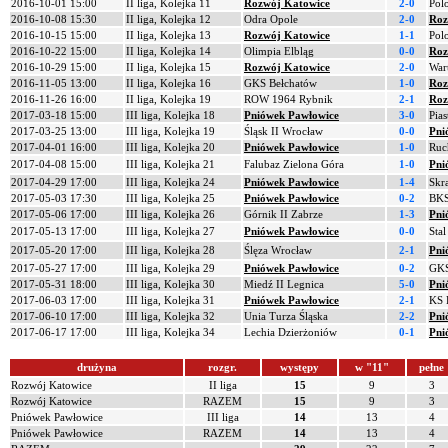
2016-10-01 15:00
II liga, Kolejka 11
Rozwój Katowice
2-0
Pol
2016-10-08 15:30
II liga, Kolejka 12
Odra Opole
2-0
Roz
2016-10-15 15:00
II liga, Kolejka 13
Rozwój Katowice
1-1
Pol
2016-10-22 15:00
II liga, Kolejka 14
Olimpia Elbląg
0-0
Roz
2016-10-29 15:00
II liga, Kolejka 15
Rozwój Katowice
2-0
War
2016-11-05 13:00
II liga, Kolejka 16
GKS Bełchatów
1-0
Roz
2016-11-26 16:00
II liga, Kolejka 19
ROW 1964 Rybnik
2-1
Roz
2017-03-18 15:00
III liga, Kolejka 18
Pniówek Pawłowice
3-0
Pia
2017-03-25 13:00
III liga, Kolejka 19
Śląsk II Wrocław
0-0
Pni
2017-04-01 16:00
III liga, Kolejka 20
Pniówek Pawłowice
1-0
Ruc
2017-04-08 15:00
III liga, Kolejka 21
Falubaz Zielona Góra
1-0
Pni
2017-04-29 17:00
III liga, Kolejka 24
Pniówek Pawłowice
1-4
Skr
2017-05-03 17:30
III liga, Kolejka 25
Pniówek Pawłowice
0-2
BKS
2017-05-06 17:00
III liga, Kolejka 26
Górnik II Zabrze
1-3
Pni
2017-05-13 17:00
III liga, Kolejka 27
Pniówek Pawłowice
0-0
Stal
2017-05-20 17:00
III liga, Kolejka 28
Ślęza Wrocław
2-1
Pni
2017-05-27 17:00
III liga, Kolejka 29
Pniówek Pawłowice
0-2
GKS 
2017-05-31 18:00
III liga, Kolejka 30
Miedź II Legnica
5-0
Pni
2017-06-03 17:00
III liga, Kolejka 31
Pniówek Pawłowice
2-1
KS 
2017-06-10 17:00
III liga, Kolejka 32
Unia Turza Śląska
2-2
Pni
2017-06-17 17:00
III liga, Kolejka 34
Lechia Dzierżoniów
0-1
Pni
drużyna
rozgr.
występy
w "11"
pełne
Rozwój Katowice
II liga
15
9
3
Rozwój Katowice
RAZEM
15
9
3
Pniówek Pawłowice
III liga
14
13
4
Pniówek Pawłowice
RAZEM
14
13
4