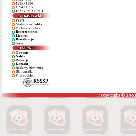
1995 / 1996
1994 / 1995
1927 - 1993 / 1994
PZPN
Mistrzostwa Polski
Puchary w Polsce
Reprezentanci
Ligowcy
Rywalizacje
Serie
O stronie
Nabór
Redakcja
Kontakt
Reklamy 90minut.pl
Bibliografia
Pliki cookies