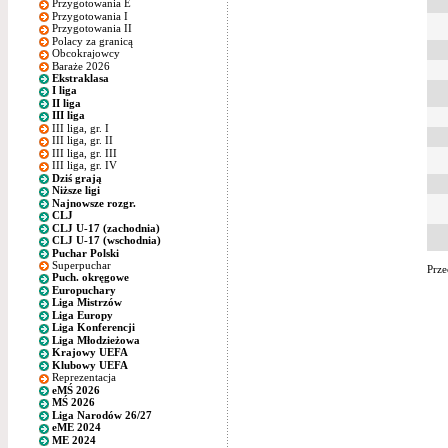
Przygotowania E
Przygotowania I
Przygotowania II
Polacy za granicą
Obcokrajowcy
Baraże 2026
Ekstraklasa
I liga
II liga
III liga
III liga, gr. I
III liga, gr. II
III liga, gr. III
III liga, gr. IV
Dziś grają
Niższe ligi
Najnowsze rozgr.
CLJ
CLJ U-17 (zachodnia)
CLJ U-17 (wschodnia)
Puchar Polski
Superpuchar
Prze
Puch. okręgowe
Europuchary
Liga Mistrzów
Liga Europy
Liga Konferencji
Liga Młodzieżowa
Krajowy UEFA
Klubowy UEFA
Reprezentacja
eMŚ 2026
MŚ 2026
Liga Narodów 26/27
eME 2024
ME 2024