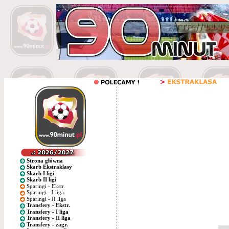
Strona główna
Skarb Ekstraklasy
Skarb I ligi
Skarb II ligi
Sparingi - Ekstr.
Sparingi - I liga
Sparingi - II liga
Transfery - Ekstr.
Transfery - I liga
Transfery - II liga
Transfery - zagr.