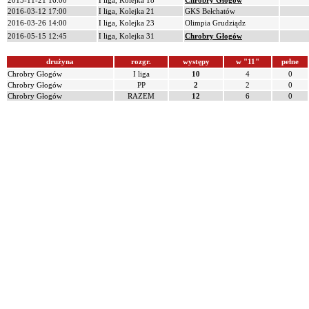
2015-11-21 16:00
I liga, Kolejka 18
Chrobry Głogów
2016-03-12 17:00
I liga, Kolejka 21
GKS Bełchatów
2016-03-26 14:00
I liga, Kolejka 23
Olimpia Grudziądz
2016-05-15 12:45
I liga, Kolejka 31
Chrobry Głogów
drużyna
rozgr.
występy
w "11"
pełne
Chrobry Głogów
I liga
10
4
0
Chrobry Głogów
PP
2
2
0
Chrobry Głogów
RAZEM
12
6
0