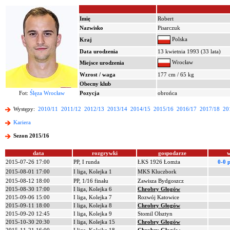
Imię
Robert
Nazwisko
Pisarczuk
Polska
Kraj
Data urodzenia
13 kwietnia 1993 (33 lata)
Wrocław
Miejsce urodzenia
Wzrost / waga
177 cm / 65 kg
Obecny klub
Fot:
Ślęza Wrocław
Pozycja
obrońca
Występy:
2010/11
2011/12
2012/13
2013/14
2014/15
2015/16
2016/17
2017/18
20
Kariera
Sezon 2015/16
data
rozgrywki
gospodarze
w
2015-07-26 17:00
PP, I runda
ŁKS 1926 Łomża
0-0 
2015-08-01 17:00
I liga, Kolejka 1
MKS Kluczbork
2015-08-12 18:00
PP, 1/16 finału
Zawisza Bydgoszcz
2015-08-30 17:00
I liga, Kolejka 6
Chrobry Głogów
2015-09-06 15:00
I liga, Kolejka 7
Rozwój Katowice
2015-09-11 18:00
I liga, Kolejka 8
Chrobry Głogów
2015-09-20 12:45
I liga, Kolejka 9
Stomil Olsztyn
2015-10-30 20:30
I liga, Kolejka 15
Chrobry Głogów