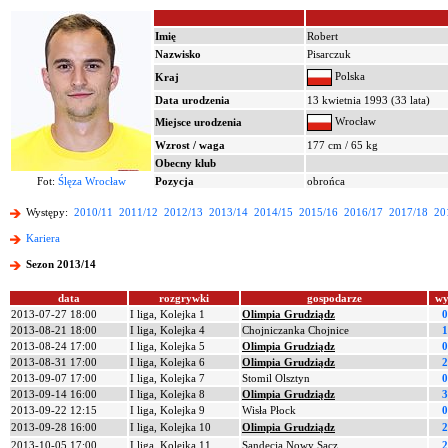
Imię
Robert
Nazwisko
Pisarczuk
Polska
Kraj
Data urodzenia
13 kwietnia 1993 (33 lata)
Wrocław
Miejsce urodzenia
Wzrost / waga
177 cm / 65 kg
Obecny klub
Fot:
Ślęza Wrocław
Pozycja
obrońca
Występy:
2010/11
2011/12
2012/13
2013/14
2014/15
2015/16
2016/17
2017/18
20
Kariera
Sezon 2013/14
data
rozgrywki
gospodarze
wy
2013-07-27 18:00
I liga, Kolejka 1
Olimpia Grudziądz
0
2013-08-21 18:00
I liga, Kolejka 4
Chojniczanka Chojnice
1
2013-08-24 17:00
I liga, Kolejka 5
Olimpia Grudziądz
0
2013-08-31 17:00
I liga, Kolejka 6
Olimpia Grudziądz
2
2013-09-07 17:00
I liga, Kolejka 7
Stomil Olsztyn
0
2013-09-14 16:00
I liga, Kolejka 8
Olimpia Grudziądz
3
2013-09-22 12:15
I liga, Kolejka 9
Wisła Płock
0
2013-09-28 16:00
I liga, Kolejka 10
Olimpia Grudziądz
2
2013-10-05 17:00
I liga, Kolejka 11
Sandecja Nowy Sącz
2