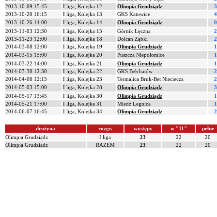
2013-10-09 15:45
I liga, Kolejka 12
Olimpia Grudziądz
3
2013-10-20 16:15
I liga, Kolejka 13
GKS Katowice
4
2013-10-26 14:00
I liga, Kolejka 14
Olimpia Grudziądz
0
2013-11-03 12:30
I liga, Kolejka 15
Górnik Łęczna
2
2013-11-23 12:00
I liga, Kolejka 18
Dolcan Ząbki
2
2014-03-08 12:00
I liga, Kolejka 19
Olimpia Grudziądz
1
2014-03-15 15:00
I liga, Kolejka 20
Puszcza Niepołomice
1
2014-03-22 14:00
I liga, Kolejka 21
Olimpia Grudziądz
1
2014-03-30 12:30
I liga, Kolejka 22
GKS Bełchatów
2
2014-04-06 12:15
I liga, Kolejka 23
Termalica Bruk-Bet Nieciecza
2
2014-05-03 15:00
I liga, Kolejka 28
Olimpia Grudziądz
3
2014-05-17 13:45
I liga, Kolejka 30
Olimpia Grudziądz
1
2014-05-21 17:00
I liga, Kolejka 31
Miedź Legnica
1
2014-06-07 16:45
I liga, Kolejka 34
Olimpia Grudziądz
2
drużyna
rozgr.
występy
w "11"
pełne
Olimpia Grudziądz
I liga
23
22
20
Olimpia Grudziądz
RAZEM
23
22
20