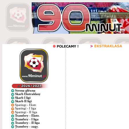
Strona główna
Skarb Ekstraklasy
Skarb I ligi
Skarb II ligi
Sparingi - Ekstr.
Sparingi - I liga
Sparingi - II liga
Transfery - Ekstr.
Transfery - I liga
Transfery - II liga
Transfery - zagr.