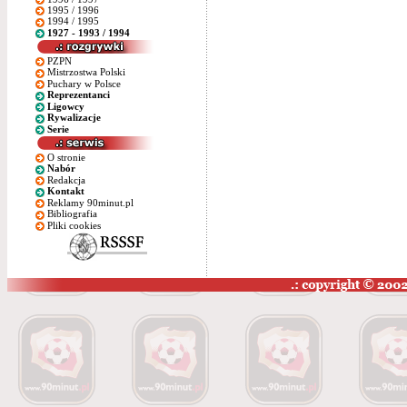
1995 / 1996
1994 / 1995
1927 - 1993 / 1994
PZPN
Mistrzostwa Polski
Puchary w Polsce
Reprezentanci
Ligowcy
Rywalizacje
Serie
O stronie
Nabór
Redakcja
Kontakt
Reklamy 90minut.pl
Bibliografia
Pliki cookies