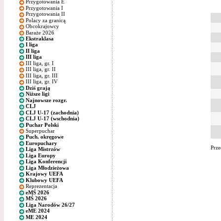
Przygotowania E
Przygotowania I
Przygotowania II
Polacy za granicą
Obcokrajowcy
Baraże 2026
Ekstraklasa
I liga
II liga
III liga
III liga, gr. I
III liga, gr. II
III liga, gr. III
III liga, gr. IV
Dziś grają
Niższe ligi
Najnowsze rozgr.
CLJ
CLJ U-17 (zachodnia)
CLJ U-17 (wschodnia)
Puchar Polski
Superpuchar
Puch. okręgowe
Europuchary
Prze
Liga Mistrzów
Liga Europy
Liga Konferencji
Liga Młodzieżowa
Krajowy UEFA
Klubowy UEFA
Reprezentacja
eMŚ 2026
MŚ 2026
Liga Narodów 26/27
eME 2024
ME 2024