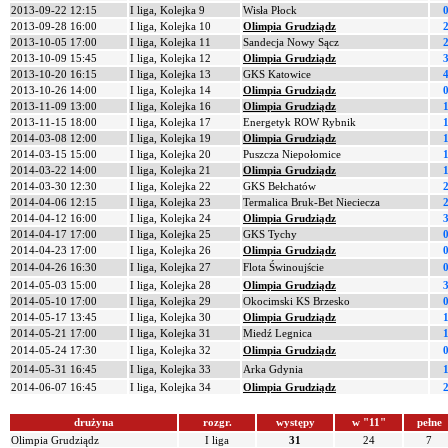
2013-09-22 12:15
I liga, Kolejka 9
Wisła Płock
0
2013-09-28 16:00
I liga, Kolejka 10
Olimpia Grudziądz
2
2013-10-05 17:00
I liga, Kolejka 11
Sandecja Nowy Sącz
2
2013-10-09 15:45
I liga, Kolejka 12
Olimpia Grudziądz
3
2013-10-20 16:15
I liga, Kolejka 13
GKS Katowice
4
2013-10-26 14:00
I liga, Kolejka 14
Olimpia Grudziądz
0
2013-11-09 13:00
I liga, Kolejka 16
Olimpia Grudziądz
1
2013-11-15 18:00
I liga, Kolejka 17
Energetyk ROW Rybnik
1
2014-03-08 12:00
I liga, Kolejka 19
Olimpia Grudziądz
1
2014-03-15 15:00
I liga, Kolejka 20
Puszcza Niepołomice
1
2014-03-22 14:00
I liga, Kolejka 21
Olimpia Grudziądz
1
2014-03-30 12:30
I liga, Kolejka 22
GKS Bełchatów
2
2014-04-06 12:15
I liga, Kolejka 23
Termalica Bruk-Bet Nieciecza
2
2014-04-12 16:00
I liga, Kolejka 24
Olimpia Grudziądz
3
2014-04-17 17:00
I liga, Kolejka 25
GKS Tychy
0
2014-04-23 17:00
I liga, Kolejka 26
Olimpia Grudziądz
0
2014-04-26 16:30
I liga, Kolejka 27
Flota Świnoujście
0
2014-05-03 15:00
I liga, Kolejka 28
Olimpia Grudziądz
3
2014-05-10 17:00
I liga, Kolejka 29
Okocimski KS Brzesko
0
2014-05-17 13:45
I liga, Kolejka 30
Olimpia Grudziądz
1
2014-05-21 17:00
I liga, Kolejka 31
Miedź Legnica
1
2014-05-24 17:30
I liga, Kolejka 32
Olimpia Grudziądz
0
2014-05-31 16:45
I liga, Kolejka 33
Arka Gdynia
1
2014-06-07 16:45
I liga, Kolejka 34
Olimpia Grudziądz
2
drużyna
rozgr.
występy
w "11"
pełne
Olimpia Grudziądz
I liga
31
24
7