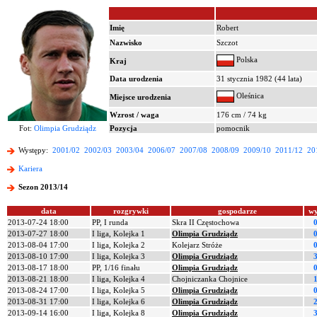
Imię
Robert
Nazwisko
Szczot
Polska
Kraj
Data urodzenia
31 stycznia 1982 (44 lata)
Oleśnica
Miejsce urodzenia
Wzrost / waga
176 cm / 74 kg
Fot:
Olimpia Grudziądz
Pozycja
pomocnik
Występy:
2001/02
2002/03
2003/04
2006/07
2007/08
2008/09
2009/10
2011/12
20
Kariera
Sezon 2013/14
data
rozgrywki
gospodarze
wy
2013-07-24 18:00
PP, I runda
Skra II Częstochowa
0
2013-07-27 18:00
I liga, Kolejka 1
Olimpia Grudziądz
0
2013-08-04 17:00
I liga, Kolejka 2
Kolejarz Stróże
0
2013-08-10 17:00
I liga, Kolejka 3
Olimpia Grudziądz
3
2013-08-17 18:00
PP, 1/16 finału
Olimpia Grudziądz
0
2013-08-21 18:00
I liga, Kolejka 4
Chojniczanka Chojnice
1
2013-08-24 17:00
I liga, Kolejka 5
Olimpia Grudziądz
0
2013-08-31 17:00
I liga, Kolejka 6
Olimpia Grudziądz
2
2013-09-14 16:00
I liga, Kolejka 8
Olimpia Grudziądz
3