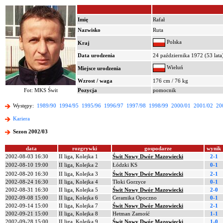
Imię
Rafał
Nazwisko
Ruta
Polska
Kraj
Data urodzenia
24 października 1972 (53 lata
Wieluń
Miejsce urodzenia
Wzrost / waga
176 cm / 76 kg
Fot: MKS Świt
Pozycja
pomocnik
Występy:
1989/90
1994/95
1995/96
1996/97
1997/98
1998/99
2000/01
2001/02
20
Kariera
Sezon 2002/03
data
rozgrywki
gospodarze
wynik
2002-08-03 16:30
II liga, Kolejka 1
Świt Nowy Dwór Mazowiecki
2-1
2002-08-10 19:00
II liga, Kolejka 2
Łódzki KS
0-1
2002-08-20 16:30
II liga, Kolejka 3
Świt Nowy Dwór Mazowiecki
2-1
2002-08-24 16:30
II liga, Kolejka 4
Tłoki Gorzyce
0-1
2002-08-31 16:30
II liga, Kolejka 5
Świt Nowy Dwór Mazowiecki
2-0
2002-09-08 15:00
II liga, Kolejka 6
Ceramika Opoczno
0-1
2002-09-14 15:00
II liga, Kolejka 7
Świt Nowy Dwór Mazowiecki
2-1
2002-09-21 15:00
II liga, Kolejka 8
Hetman Zamość
1-1
2002-09-28 15:00
II liga, Kolejka 9
Świt Nowy Dwór Mazowiecki
1-0