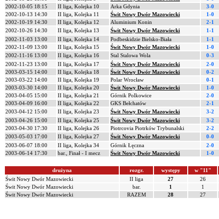
2002-10-05 18:15
II liga, Kolejka 10
Arka Gdynia
3-0
2002-10-13 14:30
II liga, Kolejka 11
Świt Nowy Dwór Mazowiecki
1-0
2002-10-19 14:30
II liga, Kolejka 12
Aluminium Konin
2-1
2002-10-26 14:30
II liga, Kolejka 13
Świt Nowy Dwór Mazowiecki
1-1
2002-11-03 13:00
II liga, Kolejka 14
Podbeskidzie Bielsko-Biała
1-1
2002-11-09 13:00
II liga, Kolejka 15
Świt Nowy Dwór Mazowiecki
1-0
2002-11-16 13:00
II liga, Kolejka 16
Stal Stalowa Wola
0-3
2002-11-23 13:00
II liga, Kolejka 17
Świt Nowy Dwór Mazowiecki
2-0
2003-03-15 14:00
II liga, Kolejka 18
Świt Nowy Dwór Mazowiecki
0-2
2003-03-22 14:00
II liga, Kolejka 19
Polar Wrocław
0-1
2003-03-30 14:00
II liga, Kolejka 20
Świt Nowy Dwór Mazowiecki
1-0
2003-04-05 15:00
II liga, Kolejka 21
Górnik Polkowice
2-0
2003-04-09 16:00
II liga, Kolejka 22
GKS Bełchatów
2-1
2003-04-12 15:00
II liga, Kolejka 23
Świt Nowy Dwór Mazowiecki
3-2
2003-04-26 15:00
II liga, Kolejka 25
Świt Nowy Dwór Mazowiecki
3-2
2003-04-30 17:30
II liga, Kolejka 26
Piotrcovia Piotrków Trybunalski
2-2
2003-05-03 17:00
II liga, Kolejka 27
Świt Nowy Dwór Mazowiecki
0-0
2003-06-07 18:00
II liga, Kolejka 34
Górnik Łęczna
2-0
2003-06-14 17:30
bar., Finał - I mecz
Świt Nowy Dwór Mazowiecki
1-0
drużyna
rozgr.
występy
w "11"
Świt Nowy Dwór Mazowiecki
II liga
27
26
Świt Nowy Dwór Mazowiecki
bar.
1
1
Świt Nowy Dwór Mazowiecki
RAZEM
28
27