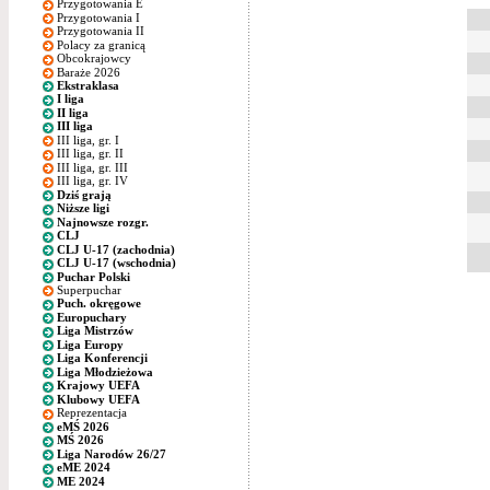
Przygotowania E
Przygotowania I
Przygotowania II
Polacy za granicą
Obcokrajowcy
Baraże 2026
Ekstraklasa
I liga
II liga
III liga
III liga, gr. I
III liga, gr. II
III liga, gr. III
III liga, gr. IV
Dziś grają
Niższe ligi
Najnowsze rozgr.
CLJ
CLJ U-17 (zachodnia)
CLJ U-17 (wschodnia)
Puchar Polski
Superpuchar
Puch. okręgowe
Europuchary
Liga Mistrzów
Liga Europy
Liga Konferencji
Liga Młodzieżowa
Krajowy UEFA
Klubowy UEFA
Reprezentacja
eMŚ 2026
MŚ 2026
Liga Narodów 26/27
eME 2024
ME 2024