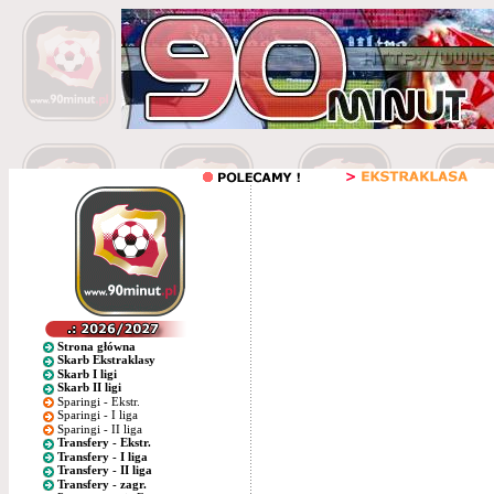
Strona główna
Skarb Ekstraklasy
Skarb I ligi
Skarb II ligi
Sparingi - Ekstr.
Sparingi - I liga
Sparingi - II liga
Transfery - Ekstr.
Transfery - I liga
Transfery - II liga
Transfery - zagr.