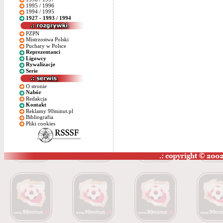
1995 / 1996
1994 / 1995
1927 - 1993 / 1994
PZPN
Mistrzostwa Polski
Puchary w Polsce
Reprezentanci
Ligowcy
Rywalizacje
Serie
O stronie
Nabór
Redakcja
Kontakt
Reklamy 90minut.pl
Bibliografia
Pliki cookies