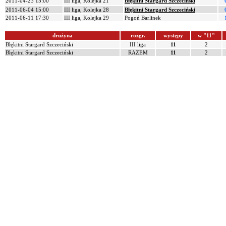
2011-04-23 15:00
III liga, Kolejka 21
Błękitni Stargard Szczeciński
2011-06-04 15:00
III liga, Kolejka 28
Błękitni Stargard Szczeciński
2011-06-11 17:30
III liga, Kolejka 29
Pogoń Barlinek
drużyna
rozgr.
występy
w "11"
Błękitni Stargard Szczeciński
III liga
11
2
Błękitni Stargard Szczeciński
RAZEM
11
2