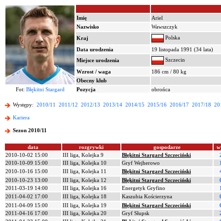
Imię
Ariel
Nazwisko
Wawszczyk
Polska
Kraj
Data urodzenia
19 listopada 1991 (34 lata)
Szczecin
Miejsce urodzenia
Wzrost / waga
186 cm / 80 kg
Obecny klub
Fot:
Błękitni Stargard
Pozycja
obrońca
Występy:
2010/11
2011/12
2012/13
2013/14
2014/15
2015/16
2016/17
2017/18
20
Kariera
Sezon 2010/11
data
rozgrywki
gospodarze
w
2010-10-02 15:00
III liga, Kolejka 9
Błękitni Stargard Szczeciński
2010-10-09 15:00
III liga, Kolejka 10
Gryf Wejherowo
2010-10-16 15:00
III liga, Kolejka 11
Błękitni Stargard Szczeciński
2010-10-23 13:00
III liga, Kolejka 12
Błękitni Stargard Szczeciński
2011-03-19 14:00
III liga, Kolejka 16
Energetyk Gryfino
2011-04-02 17:00
III liga, Kolejka 18
Kaszubia Kościerzyna
2011-04-09 15:00
III liga, Kolejka 19
Błękitni Stargard Szczeciński
2011-04-16 17:00
III liga, Kolejka 20
Gryf Słupsk