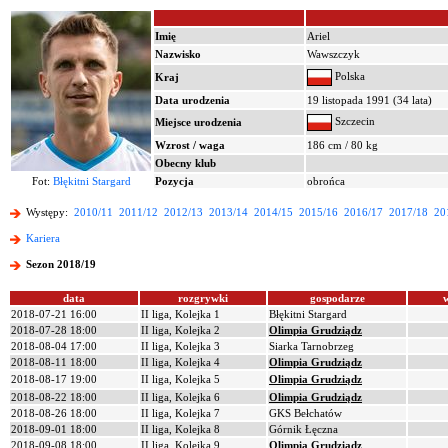
Imię
Ariel
Nazwisko
Wawszczyk
Polska
Kraj
Data urodzenia
19 listopada 1991 (34 lata)
Szczecin
Miejsce urodzenia
Wzrost / waga
186 cm / 80 kg
Obecny klub
Fot:
Błękitni Stargard
Pozycja
obrońca
Występy:
2010/11
2011/12
2012/13
2013/14
2014/15
2015/16
2016/17
2017/18
20
Kariera
Sezon 2018/19
data
rozgrywki
gospodarze
2018-07-21 16:00
II liga, Kolejka 1
Błękitni Stargard
2018-07-28 18:00
II liga, Kolejka 2
Olimpia Grudziądz
2018-08-04 17:00
II liga, Kolejka 3
Siarka Tarnobrzeg
2018-08-11 18:00
II liga, Kolejka 4
Olimpia Grudziądz
2018-08-17 19:00
II liga, Kolejka 5
Olimpia Grudziądz
2018-08-22 18:00
II liga, Kolejka 6
Olimpia Grudziądz
2018-08-26 18:00
II liga, Kolejka 7
GKS Bełchatów
2018-09-01 18:00
II liga, Kolejka 8
Górnik Łęczna
2018-09-08 18:00
II liga, Kolejka 9
Olimpia Grudziądz