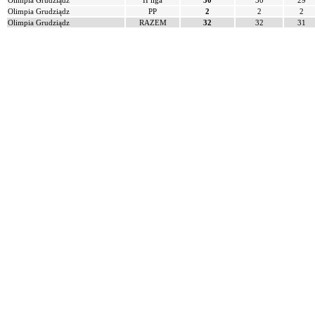
Olimpia Grudziądz
II liga
30
30
29
Olimpia Grudziądz
PP
2
2
2
Olimpia Grudziądz
RAZEM
32
32
31