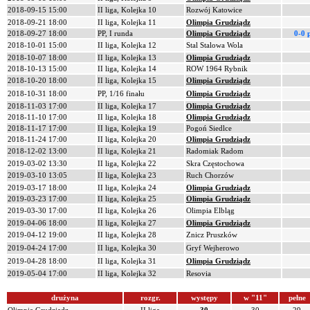
2018-09-15 15:00
II liga, Kolejka 10
Rozwój Katowice
2018-09-21 18:00
II liga, Kolejka 11
Olimpia Grudziądz
2018-09-27 18:00
PP, I runda
Olimpia Grudziądz
0-0 
2018-10-01 15:00
II liga, Kolejka 12
Stal Stalowa Wola
2018-10-07 18:00
II liga, Kolejka 13
Olimpia Grudziądz
2018-10-13 15:00
II liga, Kolejka 14
ROW 1964 Rybnik
2018-10-20 18:00
II liga, Kolejka 15
Olimpia Grudziądz
2018-10-31 18:00
PP, 1/16 finału
Olimpia Grudziądz
2018-11-03 17:00
II liga, Kolejka 17
Olimpia Grudziądz
2018-11-10 17:00
II liga, Kolejka 18
Olimpia Grudziądz
2018-11-17 17:00
II liga, Kolejka 19
Pogoń Siedlce
2018-11-24 17:00
II liga, Kolejka 20
Olimpia Grudziądz
2018-12-02 13:00
II liga, Kolejka 21
Radomiak Radom
2019-03-02 13:30
II liga, Kolejka 22
Skra Częstochowa
2019-03-10 13:05
II liga, Kolejka 23
Ruch Chorzów
2019-03-17 18:00
II liga, Kolejka 24
Olimpia Grudziądz
2019-03-23 17:00
II liga, Kolejka 25
Olimpia Grudziądz
2019-03-30 17:00
II liga, Kolejka 26
Olimpia Elbląg
2019-04-06 18:00
II liga, Kolejka 27
Olimpia Grudziądz
2019-04-12 19:00
II liga, Kolejka 28
Znicz Pruszków
2019-04-24 17:00
II liga, Kolejka 30
Gryf Wejherowo
2019-04-28 18:00
II liga, Kolejka 31
Olimpia Grudziądz
2019-05-04 17:00
II liga, Kolejka 32
Resovia
drużyna
rozgr.
występy
w "11"
pełne