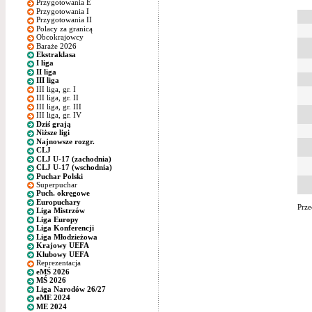
Przygotowania E
Przygotowania I
Przygotowania II
Polacy za granicą
Obcokrajowcy
Baraże 2026
Ekstraklasa
I liga
II liga
III liga
III liga, gr. I
III liga, gr. II
III liga, gr. III
III liga, gr. IV
Dziś grają
Niższe ligi
Najnowsze rozgr.
CLJ
CLJ U-17 (zachodnia)
CLJ U-17 (wschodnia)
Puchar Polski
Superpuchar
Puch. okręgowe
Europuchary
Prze
Liga Mistrzów
Liga Europy
Liga Konferencji
Liga Młodzieżowa
Krajowy UEFA
Klubowy UEFA
Reprezentacja
eMŚ 2026
MŚ 2026
Liga Narodów 26/27
eME 2024
ME 2024