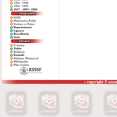
1995 / 1996
1994 / 1995
1927 - 1993 / 1994
PZPN
Mistrzostwa Polski
Puchary w Polsce
Reprezentanci
Ligowcy
Rywalizacje
Serie
O stronie
Nabór
Redakcja
Kontakt
Reklamy 90minut.pl
Bibliografia
Pliki cookies