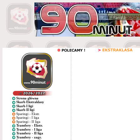
Strona główna
Skarb Ekstraklasy
Skarb I ligi
Skarb II ligi
Sparingi - Ekstr.
Sparingi - I liga
Sparingi - II liga
Transfery - Ekstr.
Transfery - I liga
Transfery - II liga
Transfery - zagr.