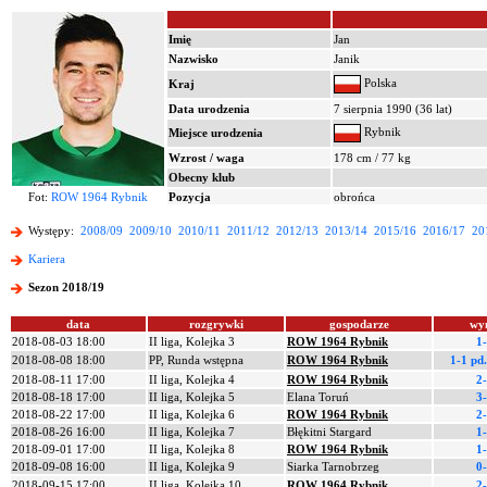
Imię
Jan
Nazwisko
Janik
Polska
Kraj
Data urodzenia
7 sierpnia 1990 (36 lat)
Rybnik
Miejsce urodzenia
Wzrost / waga
178 cm / 77 kg
Obecny klub
Fot:
ROW 1964 Rybnik
Pozycja
obrońca
Występy:
2008/09
2009/10
2010/11
2011/12
2012/13
2013/14
2015/16
2016/17
20
Kariera
Sezon 2018/19
data
rozgrywki
gospodarze
wy
2018-08-03 18:00
II liga, Kolejka 3
ROW 1964 Rybnik
1
2018-08-08 18:00
PP, Runda wstępna
ROW 1964 Rybnik
1-1 pd
2018-08-11 17:00
II liga, Kolejka 4
ROW 1964 Rybnik
2
2018-08-18 17:00
II liga, Kolejka 5
Elana Toruń
3
2018-08-22 17:00
II liga, Kolejka 6
ROW 1964 Rybnik
2
2018-08-26 16:00
II liga, Kolejka 7
Błękitni Stargard
1
2018-09-01 17:00
II liga, Kolejka 8
ROW 1964 Rybnik
1
2018-09-08 16:00
II liga, Kolejka 9
Siarka Tarnobrzeg
0
2018-09-15 17:00
II liga, Kolejka 10
ROW 1964 Rybnik
2