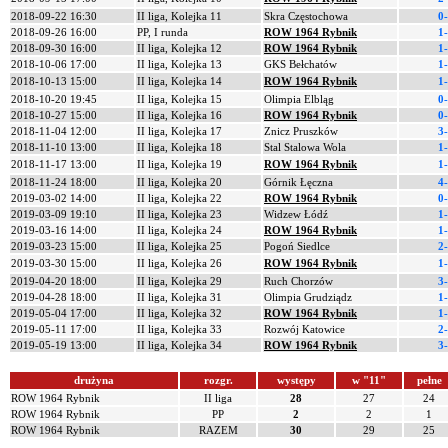
2018-09-22 16:30
II liga, Kolejka 11
Skra Częstochowa
0
2018-09-26 16:00
PP, I runda
ROW 1964 Rybnik
1
2018-09-30 16:00
II liga, Kolejka 12
ROW 1964 Rybnik
1
2018-10-06 17:00
II liga, Kolejka 13
GKS Bełchatów
1
2018-10-13 15:00
II liga, Kolejka 14
ROW 1964 Rybnik
1
2018-10-20 19:45
II liga, Kolejka 15
Olimpia Elbląg
0
2018-10-27 15:00
II liga, Kolejka 16
ROW 1964 Rybnik
0
2018-11-04 12:00
II liga, Kolejka 17
Znicz Pruszków
3
2018-11-10 13:00
II liga, Kolejka 18
Stal Stalowa Wola
1
2018-11-17 13:00
II liga, Kolejka 19
ROW 1964 Rybnik
1
2018-11-24 18:00
II liga, Kolejka 20
Górnik Łęczna
4
2019-03-02 14:00
II liga, Kolejka 22
ROW 1964 Rybnik
0
2019-03-09 19:10
II liga, Kolejka 23
Widzew Łódź
1
2019-03-16 14:00
II liga, Kolejka 24
ROW 1964 Rybnik
1
2019-03-23 15:00
II liga, Kolejka 25
Pogoń Siedlce
2
2019-03-30 15:00
II liga, Kolejka 26
ROW 1964 Rybnik
1
2019-04-20 18:00
II liga, Kolejka 29
Ruch Chorzów
3
2019-04-28 18:00
II liga, Kolejka 31
Olimpia Grudziądz
1
2019-05-04 17:00
II liga, Kolejka 32
ROW 1964 Rybnik
1
2019-05-11 17:00
II liga, Kolejka 33
Rozwój Katowice
2
2019-05-19 13:00
II liga, Kolejka 34
ROW 1964 Rybnik
3
drużyna
rozgr.
występy
w "11"
pełne
ROW 1964 Rybnik
II liga
28
27
24
ROW 1964 Rybnik
PP
2
2
1
ROW 1964 Rybnik
RAZEM
30
29
25