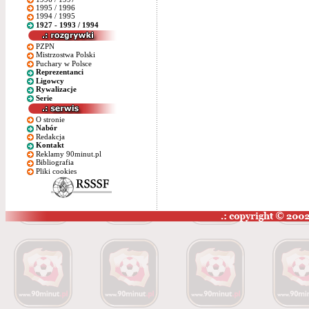
1995 / 1996
1994 / 1995
1927 - 1993 / 1994
PZPN
Mistrzostwa Polski
Puchary w Polsce
Reprezentanci
Ligowcy
Rywalizacje
Serie
O stronie
Nabór
Redakcja
Kontakt
Reklamy 90minut.pl
Bibliografia
Pliki cookies