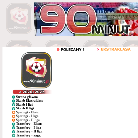
Strona główna
Skarb Ekstraklasy
Skarb I ligi
Skarb II ligi
Sparingi - Ekstr.
Sparingi - I liga
Sparingi - II liga
Transfery - Ekstr.
Transfery - I liga
Transfery - II liga
Transfery - zagr.