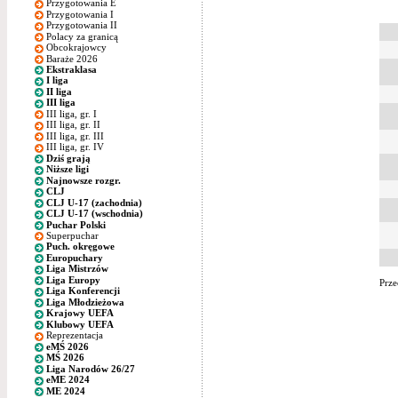
Przygotowania E
Przygotowania I
Przygotowania II
Polacy za granicą
Obcokrajowcy
Baraże 2026
Ekstraklasa
I liga
II liga
III liga
III liga, gr. I
III liga, gr. II
III liga, gr. III
III liga, gr. IV
Dziś grają
Niższe ligi
Najnowsze rozgr.
CLJ
CLJ U-17 (zachodnia)
CLJ U-17 (wschodnia)
Puchar Polski
Superpuchar
Puch. okręgowe
Europuchary
Liga Mistrzów
Liga Europy
Prze
Liga Konferencji
Liga Młodzieżowa
Krajowy UEFA
Klubowy UEFA
Reprezentacja
eMŚ 2026
MŚ 2026
Liga Narodów 26/27
eME 2024
ME 2024