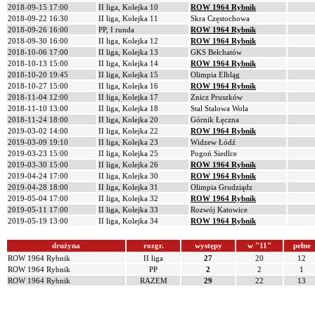
2018-09-15 17:00
II liga, Kolejka 10
ROW 1964 Rybnik
2018-09-22 16:30
II liga, Kolejka 11
Skra Częstochowa
2018-09-26 16:00
PP, I runda
ROW 1964 Rybnik
2018-09-30 16:00
II liga, Kolejka 12
ROW 1964 Rybnik
2018-10-06 17:00
II liga, Kolejka 13
GKS Bełchatów
2018-10-13 15:00
II liga, Kolejka 14
ROW 1964 Rybnik
2018-10-20 19:45
II liga, Kolejka 15
Olimpia Elbląg
2018-10-27 15:00
II liga, Kolejka 16
ROW 1964 Rybnik
2018-11-04 12:00
II liga, Kolejka 17
Znicz Pruszków
2018-11-10 13:00
II liga, Kolejka 18
Stal Stalowa Wola
2018-11-24 18:00
II liga, Kolejka 20
Górnik Łęczna
2019-03-02 14:00
II liga, Kolejka 22
ROW 1964 Rybnik
2019-03-09 19:10
II liga, Kolejka 23
Widzew Łódź
2019-03-23 15:00
II liga, Kolejka 25
Pogoń Siedlce
2019-03-30 15:00
II liga, Kolejka 26
ROW 1964 Rybnik
2019-04-24 17:00
II liga, Kolejka 30
ROW 1964 Rybnik
2019-04-28 18:00
II liga, Kolejka 31
Olimpia Grudziądz
2019-05-04 17:00
II liga, Kolejka 32
ROW 1964 Rybnik
2019-05-11 17:00
II liga, Kolejka 33
Rozwój Katowice
2019-05-19 13:00
II liga, Kolejka 34
ROW 1964 Rybnik
drużyna
rozgr.
występy
w "11"
pełne
ROW 1964 Rybnik
II liga
27
20
12
ROW 1964 Rybnik
PP
2
2
1
ROW 1964 Rybnik
RAZEM
29
22
13