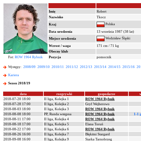
Imię
Robert
Nazwisko
Tkocz
Polska
Kraj
Data urodzenia
13 września 1987 (38 lat)
Wodzisław Śląski
Miejsce urodzenia
Wzrost / waga
171 cm / 71 kg
Obecny klub
Fot:
ROW 1964 Rybnik
Pozycja
pomocnik
Występy:
2008/09
2009/10
2010/11
2011/12
2012/13
2013/14
2014/15
2015/16
20
Kariera
Sezon 2018/19
data
rozgrywki
gospodarze
2018-07-20 18:00
II liga, Kolejka 1
ROW 1964 Rybnik
2018-07-28 17:00
II liga, Kolejka 2
Gryf Wejherowo
2018-08-03 18:00
II liga, Kolejka 3
ROW 1964 Rybnik
2018-08-08 18:00
PP, Runda wstępna
ROW 1964 Rybnik
1-1 
2018-08-11 17:00
II liga, Kolejka 4
ROW 1964 Rybnik
2018-08-18 17:00
II liga, Kolejka 5
Elana Toruń
2018-08-22 17:00
II liga, Kolejka 6
ROW 1964 Rybnik
2018-08-26 16:00
II liga, Kolejka 7
Błękitni Stargard
2018-09-08 16:00
II liga, Kolejka 9
Siarka Tarnobrzeg