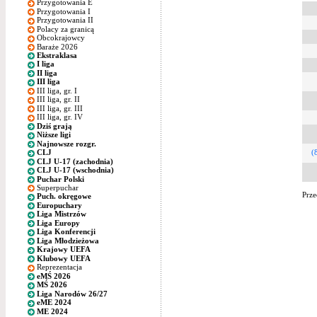
Przygotowania E
Przygotowania I
Przygotowania II
Polacy za granicą
Obcokrajowcy
Baraże 2026
Ekstraklasa
I liga
II liga
III liga
III liga, gr. I
III liga, gr. II
III liga, gr. III
III liga, gr. IV
Dziś grają
Niższe ligi
Najnowsze rozgr.
(
CLJ
CLJ U-17 (zachodnia)
CLJ U-17 (wschodnia)
Puchar Polski
Superpuchar
Prze
Puch. okręgowe
Europuchary
Liga Mistrzów
Liga Europy
Liga Konferencji
Liga Młodzieżowa
Krajowy UEFA
Klubowy UEFA
Reprezentacja
eMŚ 2026
MŚ 2026
Liga Narodów 26/27
eME 2024
ME 2024