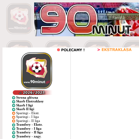
Strona główna
Skarb Ekstraklasy
Skarb I ligi
Skarb II ligi
Sparingi - Ekstr.
Sparingi - I liga
Sparingi - II liga
Transfery - Ekstr.
Transfery - I liga
Transfery - II liga
Transfery - zagr.