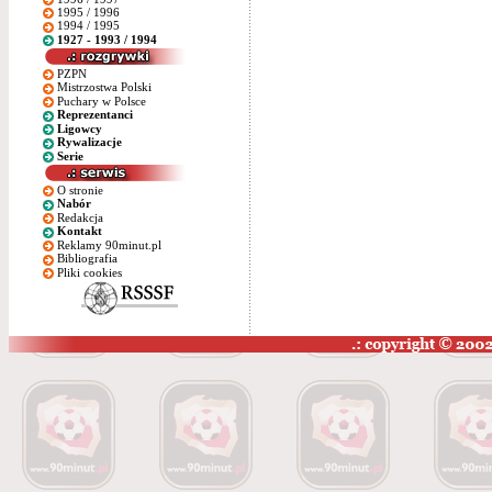
1995 / 1996
1994 / 1995
1927 - 1993 / 1994
PZPN
Mistrzostwa Polski
Puchary w Polsce
Reprezentanci
Ligowcy
Rywalizacje
Serie
O stronie
Nabór
Redakcja
Kontakt
Reklamy 90minut.pl
Bibliografia
Pliki cookies