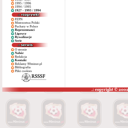
1995 / 1996
1994 / 1995
1927 - 1993 / 1994
PZPN
Mistrzostwa Polski
Puchary w Polsce
Reprezentanci
Ligowcy
Rywalizacje
Serie
O stronie
Nabór
Redakcja
Kontakt
Reklamy 90minut.pl
Bibliografia
Pliki cookies