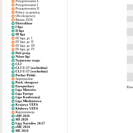
Przygotowania E
Przygotowania I
Przygotowania II
Polacy za granicą
Obcokrajowcy
Baraże 2026
Ekstraklasa
I liga
II liga
III liga
III liga, gr. I
III liga, gr. II
III liga, gr. III
III liga, gr. IV
Dziś grają
Niższe ligi
Najnowsze rozgr.
CLJ
CLJ U-17 (zachodnia)
CLJ U-17 (wschodnia)
Puchar Polski
Superpuchar
Puch. okręgowe
Europuchary
Prze
Liga Mistrzów
Liga Europy
Liga Konferencji
Liga Młodzieżowa
Krajowy UEFA
Klubowy UEFA
Reprezentacja
eMŚ 2026
MŚ 2026
Liga Narodów 26/27
eME 2024
ME 2024