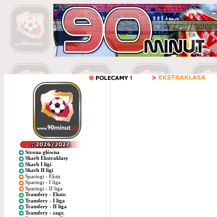
Strona główna
Skarb Ekstraklasy
Skarb I ligi
Skarb II ligi
Sparingi - Ekstr.
Sparingi - I liga
Sparingi - II liga
Transfery - Ekstr.
Transfery - I liga
Transfery - II liga
Transfery - zagr.