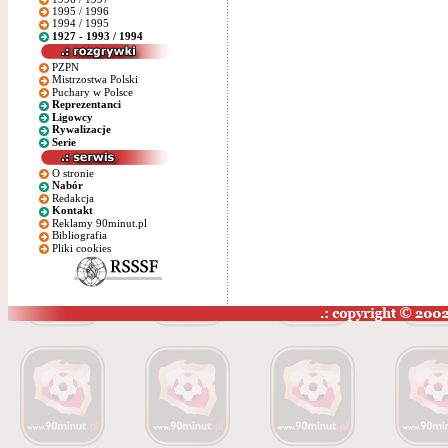
1995 / 1996
1994 / 1995
1927 - 1993 / 1994
PZPN
Mistrzostwa Polski
Puchary w Polsce
Reprezentanci
Ligowcy
Rywalizacje
Serie
O stronie
Nabór
Redakcja
Kontakt
Reklamy 90minut.pl
Bibliografia
Pliki cookies