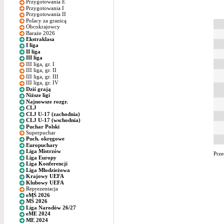
Przygotowania E
Przygotowania I
Przygotowania II
Polacy za granicą
Obcokrajowcy
Baraże 2026
Ekstraklasa
I liga
II liga
III liga
III liga, gr. I
III liga, gr. II
III liga, gr. III
III liga, gr. IV
Dziś grają
Niższe ligi
Najnowsze rozgr.
CLJ
CLJ U-17 (zachodnia)
CLJ U-17 (wschodnia)
Puchar Polski
Superpuchar
Puch. okręgowe
Europuchary
Liga Mistrzów
Prze
Liga Europy
Liga Konferencji
Liga Młodzieżowa
Krajowy UEFA
Klubowy UEFA
Reprezentacja
eMŚ 2026
MŚ 2026
Liga Narodów 26/27
eME 2024
ME 2024