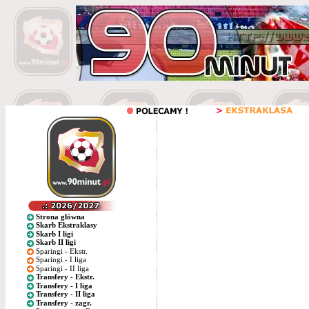
Strona główna
Skarb Ekstraklasy
Skarb I ligi
Skarb II ligi
Sparingi - Ekstr.
Sparingi - I liga
Sparingi - II liga
Transfery - Ekstr.
Transfery - I liga
Transfery - II liga
Transfery - zagr.