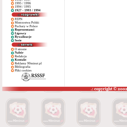
1995 / 1996
1994 / 1995
1927 - 1993 / 1994
PZPN
Mistrzostwa Polski
Puchary w Polsce
Reprezentanci
Ligowcy
Rywalizacje
Serie
O stronie
Nabór
Redakcja
Kontakt
Reklamy 90minut.pl
Bibliografia
Pliki cookies