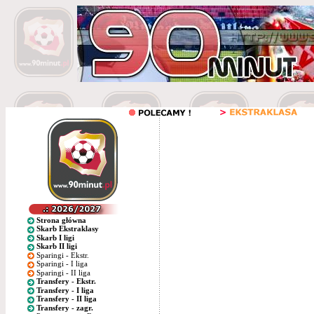
Strona główna
Skarb Ekstraklasy
Skarb I ligi
Skarb II ligi
Sparingi - Ekstr.
Sparingi - I liga
Sparingi - II liga
Transfery - Ekstr.
Transfery - I liga
Transfery - II liga
Transfery - zagr.