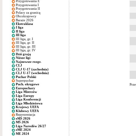
Przygotowania E
Przygotowania I
Przygotowania II
Polacy za granicą
Obcokrajowcy
Baraże 2026
Ekstraklasa
I liga
II liga
III liga
III liga, gr. I
III liga, gr. II
III liga, gr. III
III liga, gr. IV
Dziś grają
Niższe ligi
Najnowsze rozgr.
CLJ
CLJ U-17 (zachodnia)
CLJ U-17 (wschodnia)
Puchar Polski
Superpuchar
Puch. okręgowe
Prze
Europuchary
Liga Mistrzów
Liga Europy
Liga Konferencji
Liga Młodzieżowa
Krajowy UEFA
Klubowy UEFA
Reprezentacja
eMŚ 2026
MŚ 2026
Liga Narodów 26/27
eME 2024
ME 2024