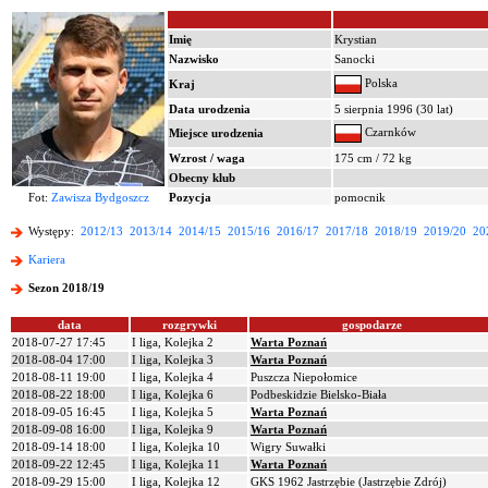
Imię
Krystian
Nazwisko
Sanocki
Polska
Kraj
Data urodzenia
5 sierpnia 1996 (30 lat)
Czarnków
Miejsce urodzenia
Wzrost / waga
175 cm / 72 kg
Obecny klub
Fot:
Zawisza Bydgoszcz
Pozycja
pomocnik
Występy:
2012/13
2013/14
2014/15
2015/16
2016/17
2017/18
2018/19
2019/20
20
Kariera
Sezon 2018/19
data
rozgrywki
gospodarze
2018-07-27 17:45
I liga, Kolejka 2
Warta Poznań
2018-08-04 17:00
I liga, Kolejka 3
Warta Poznań
2018-08-11 19:00
I liga, Kolejka 4
Puszcza Niepołomice
2018-08-22 18:00
I liga, Kolejka 6
Podbeskidzie Bielsko-Biała
2018-09-05 16:45
I liga, Kolejka 5
Warta Poznań
2018-09-08 16:00
I liga, Kolejka 9
Warta Poznań
2018-09-14 18:00
I liga, Kolejka 10
Wigry Suwałki
2018-09-22 12:45
I liga, Kolejka 11
Warta Poznań
2018-09-29 15:00
I liga, Kolejka 12
GKS 1962 Jastrzębie (Jastrzębie Zdrój)