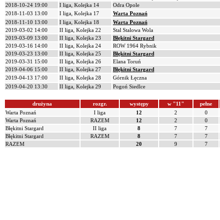
2018-10-24 19:00
I liga, Kolejka 14
Odra Opole
2018-11-03 13:00
I liga, Kolejka 17
Warta Poznań
2018-11-10 13:00
I liga, Kolejka 18
Warta Poznań
2019-03-02 14:00
II liga, Kolejka 22
Stal Stalowa Wola
2019-03-09 13:00
II liga, Kolejka 23
Błękitni Stargard
2019-03-16 14:00
II liga, Kolejka 24
ROW 1964 Rybnik
2019-03-23 13:00
II liga, Kolejka 25
Błękitni Stargard
2019-03-31 15:00
II liga, Kolejka 26
Elana Toruń
2019-04-06 15:00
II liga, Kolejka 27
Błękitni Stargard
2019-04-13 17:00
II liga, Kolejka 28
Górnik Łęczna
2019-04-20 13:30
II liga, Kolejka 29
Pogoń Siedlce
drużyna
rozgr.
występy
w "11"
pełne
Warta Poznań
I liga
12
2
0
Warta Poznań
RAZEM
12
2
0
Błękitni Stargard
II liga
8
7
7
Błękitni Stargard
RAZEM
8
7
7
RAZEM
20
9
7