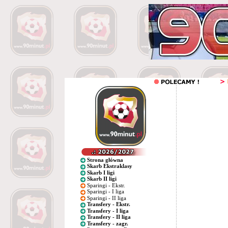
Strona główna
Skarb Ekstraklasy
Skarb I ligi
Skarb II ligi
Sparingi - Ekstr.
Sparingi - I liga
Sparingi - II liga
Transfery - Ekstr.
Transfery - I liga
Transfery - II liga
Transfery - zagr.