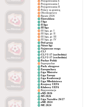
Przygotowania E
Przygotowania I
Przygotowania II
Polacy za granicą
Obcokrajowcy
Baraże 2026
Ekstraklasa
I liga
II liga
III liga
III liga, gr. I
III liga, gr. II
III liga, gr. III
III liga, gr. IV
Dziś grają
Niższe ligi
Najnowsze rozgr.
CLJ
CLJ U-17 (zachodnia)
CLJ U-17 (wschodnia)
Puchar Polski
Superpuchar
Puch. okręgowe
Europuchary
Liga Mistrzów
Liga Europy
Liga Konferencji
Liga Młodzieżowa
Krajowy UEFA
Klubowy UEFA
Reprezentacja
eMŚ 2026
MŚ 2026
Liga Narodów 26/27
eME 2024
ME 2024