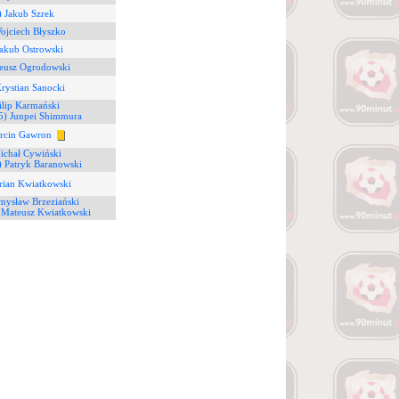
) Jakub Szrek
ojciech Błyszko
Jakub Ostrowski
teusz Ogrodowski
rystian Sanocki
ilip Karmański
5) Junpei Shimmura
rcin Gawron
ichał Cywiński
) Patryk Baranowski
rian Kwiatkowski
mysław Brzeziański
 Mateusz Kwiatkowski