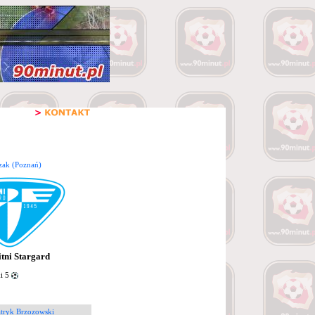
ak (Poznań)
itni Stargard
i 5
atryk Brzozowski