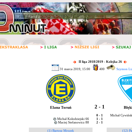
II liga 2018/2019 - Kolejka 26
31 marca 2019, 15:00
400
Szymon Liz
2 - 1
Elana Toruń
Błęk
0 - 1
Michał Cywińsk
Michał Kołodziejski 66
1 - 1
Maciej Stefanowicz 88
2 - 1
(1) Bartosz Mrozek
(12) P