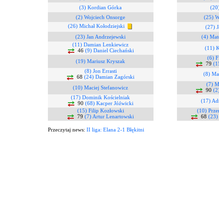
(3) Kordian Górka
(20
(2) Wojciech Onsorge
(25) W
(26) Michał Kołodziejski
(27) 
(23) Jan Andrzejewski
(4) Ma
(11) Damian Lenkiewicz
(11) K
46
(9) Daniel Ciechański
(6) F
(19) Mariusz Kryszak
79
(1
(8) Jon Errasti
(8) Ma
68
(24) Damian Zagórski
(7) M
(10) Maciej Stefanowicz
90
(2
(17) Dominik Kościelniak
(17) Ad
90
(68) Kacper Jóźwicki
(15) Filip Kozłowski
(10) Prze
79
(7) Artur Lenartowski
68
(23)
Przeczytaj news:
II liga: Elana 2-1 Błękitni