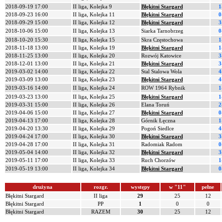
2018-09-19 17:00
II liga, Kolejka 9
Błękitni Stargard
1
2018-09-23 16:00
II liga, Kolejka 11
Błękitni Stargard
0
2018-09-29 15:00
II liga, Kolejka 12
Błękitni Stargard
3
2018-10-06 15:00
II liga, Kolejka 13
Siarka Tarnobrzeg
0
2018-10-20 15:30
II liga, Kolejka 15
Skra Częstochowa
1
2018-11-18 13:00
II liga, Kolejka 19
Błękitni Stargard
1
2018-11-25 13:00
II liga, Kolejka 20
Rozwój Katowice
3
2018-12-01 13:00
II liga, Kolejka 21
Błękitni Stargard
3
2019-03-02 14:00
II liga, Kolejka 22
Stal Stalowa Wola
4
2019-03-09 13:00
II liga, Kolejka 23
Błękitni Stargard
4
2019-03-16 14:00
II liga, Kolejka 24
ROW 1964 Rybnik
1
2019-03-23 13:00
II liga, Kolejka 25
Błękitni Stargard
1
2019-03-31 15:00
II liga, Kolejka 26
Elana Toruń
2
2019-04-06 15:00
II liga, Kolejka 27
Błękitni Stargard
0
2019-04-13 17:00
II liga, Kolejka 28
Górnik Łęczna
1
2019-04-20 13:30
II liga, Kolejka 29
Pogoń Siedlce
4
2019-04-24 17:00
II liga, Kolejka 30
Błękitni Stargard
3
2019-04-28 17:00
II liga, Kolejka 31
Radomiak Radom
0
2019-05-04 14:00
II liga, Kolejka 32
Błękitni Stargard
3
2019-05-11 17:00
II liga, Kolejka 33
Ruch Chorzów
1
2019-05-19 13:00
II liga, Kolejka 34
Błękitni Stargard
0
drużyna
rozgr.
występy
w "11"
pełne
Błękitni Stargard
II liga
29
25
12
Błękitni Stargard
PP
1
0
0
Błękitni Stargard
RAZEM
30
25
12