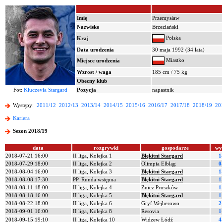
Imię
Przemysław
Nazwisko
Brzeziański
Polska
Kraj
Data urodzenia
30 maja 1992 (34 lata)
Miastko
Miejsce urodzenia
Wzrost / waga
185 cm / 75 kg
Obecny klub
Fot:
Kluczevia Stargard
Pozycja
napastnik
Występy:
2011/12
2012/13
2013/14
2014/15
2015/16
2016/17
2017/18
2018/19
20
Kariera
Sezon 2018/19
data
rozgrywki
gospodarze
wy
2018-07-21 16:00
II liga, Kolejka 1
Błękitni Stargard
1
2018-07-29 18:00
II liga, Kolejka 2
Olimpia Elbląg
0
2018-08-04 16:00
II liga, Kolejka 3
Błękitni Stargard
1
2018-08-08 17:30
PP, Runda wstępna
Błękitni Stargard
1
2018-08-11 18:00
II liga, Kolejka 4
Znicz Pruszków
1
2018-08-18 16:00
II liga, Kolejka 5
Błękitni Stargard
1
2018-08-22 18:00
II liga, Kolejka 6
Gryf Wejherowo
2
2018-09-01 16:00
II liga, Kolejka 8
Resovia
1
2018-09-15 19:10
II liga, Kolejka 10
Widzew Łódź
4